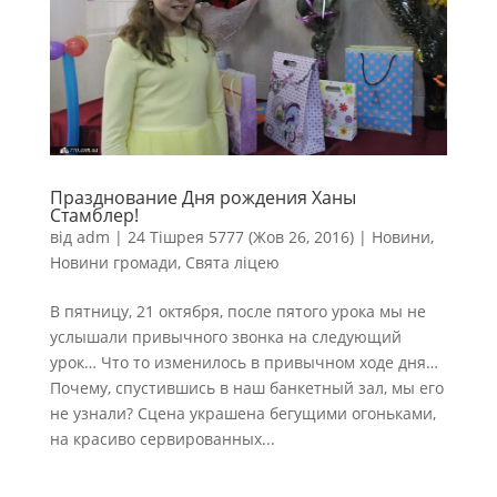
Празднование Дня рождения Ханы
Стамблер!
від
adm
|
24 Тішрея 5777 (Жов 26, 2016)
|
Новини
,
Новини громади
,
Свята ліцею
В пятницу, 21 октября, после пятого урока мы не
услышали привычного звонка на следующий
урок… Что то изменилось в привычном ходе дня…
Почему, спустившись в наш банкетный зал, мы его
не узнали? Сцена украшена бегущими огоньками,
на красиво сервированных...