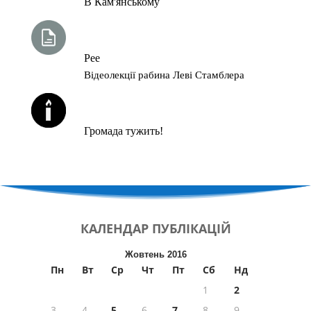
В Кам'янському
ТИЖНЕВА ГЛАВА ТОРИ
Рее
Відеолекції рабина Леві Стамблера
ЙОРЦАЙТИ У СЕРПНІ
Громада тужить!
КАЛЕНДАР
ПУБЛІКАЦІЙ
Жовтень 2016
Пн
Вт
Ср
Чт
Пт
Сб
Нд
1
2
3
4
5
6
7
8
9