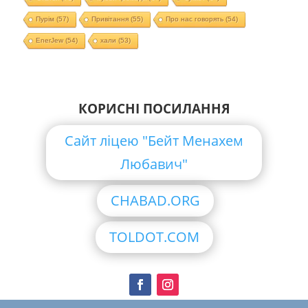
Пурім
(57)
Привітання
(55)
Про нас говорять
(54)
EnerJew
(54)
хали
(53)
КОРИСНІ ПОСИЛАННЯ
Сайт ліцею "Бейт Менахем
Любавич"
CHABAD.ORG
TOLDOT.COM