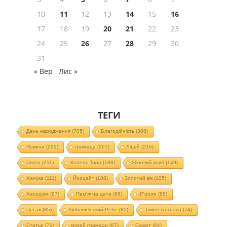
10
11
12
13
14
15
16
17
18
19
20
21
22
23
24
25
26
27
28
29
30
31
« Вер
Лис »
ТЕГИ
День народження
(705)
Благодійність
(308)
Новини
(299)
громада
(267)
Ліцей
(216)
Свято
(211)
Колель Тора
(188)
Жіночий клуб
(149)
Ханука
(111)
Йорцайт
(108)
Золотий вік
(105)
Хасидізм
(97)
Пам'ятна дата
(88)
JFuture
(88)
Песах
(85)
Любавичський Ребе
(80)
Тижнева глава
(74)
Статьи
(71)
музей громади
(67)
Суккот
(64)