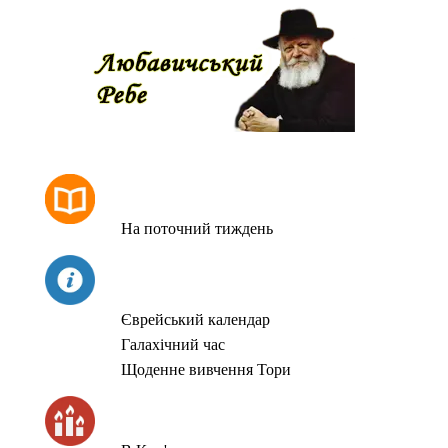
РОЗКЛАД МОЛИТОВ
На поточний тиждень
СЬОГОДНІ
Єврейський календар
Галахічний час
Щоденне вивчення Тори
ЧАС ЗАПАЛЮВАННЯ СВІЧОК