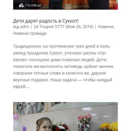
Дети дарят радость в Суккот!
від
adm
|
24 Тішрея 5777 (Жов 26, 2016)
|
Новини
,
Новини громади
Традиционно, на протяжении трех дней в Холь-
амоед праздника Суккот, ученики школы «Ор-
Авнер» посещали дома пожилых людей. Дети
помогали им выполнить заповедь арбаат миним,
говорили теплые слова и конечно же, дарили
вкусные подарки. Наша задача — чтобы каждый
еврей...