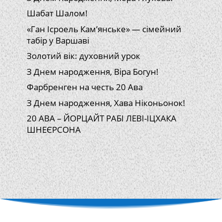
Шабат Шалом!
«Ган Ісроель Кам’янське» — сімейний
табір у Варшаві
Золотий вік: духовний урок
З Днем народження, Віра Богун!
Фарбренген на честь 20 Ава
З Днем народження, Хава Ніконьонок!
20 АВА – ЙОРЦАЙТ РАБІ ЛЕВІ-ІЦХАКА
ШНЕЄРСОНА