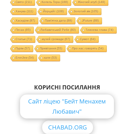
Свято
(211)
Колель Тора
(188)
Жіночий клуб
(149)
Ханука
(111)
Йорцайт
(108)
Золотий вік
(105)
Хасидізм
(97)
Пам'ятна дата
(88)
JFuture
(88)
Песах
(85)
Любавичський Ребе
(80)
Тижнева глава
(74)
Статьи
(71)
музей громади
(67)
Суккот
(64)
Пурім
(57)
Привітання
(55)
Про нас говорять
(54)
EnerJew
(54)
хали
(53)
КОРИСНІ ПОСИЛАННЯ
Сайт ліцею "Бейт Менахем
Любавич"
CHABAD.ORG