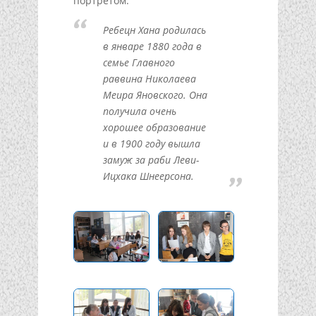
портретом.
Ребецн Хана родилась
в январе 1880 года в
семье Главного
раввина Николаева
Меира Яновского. Она
получила очень
хорошее образование
и в 1900 году вышла
замуж за раби Леви-
Ицхака Шнеерсона.