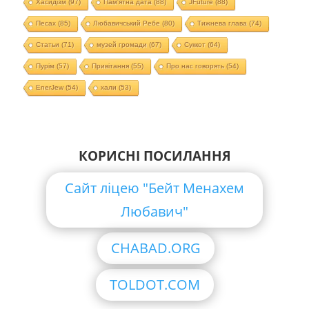
Хасидізм
(97)
Пам'ятна дата
(88)
JFuture
(88)
Песах
(85)
Любавичський Ребе
(80)
Тижнева глава
(74)
Статьи
(71)
музей громади
(67)
Суккот
(64)
Пурім
(57)
Привітання
(55)
Про нас говорять
(54)
EnerJew
(54)
хали
(53)
КОРИСНІ ПОСИЛАННЯ
Сайт ліцею "Бейт Менахем
Любавич"
CHABAD.ORG
TOLDOT.COM