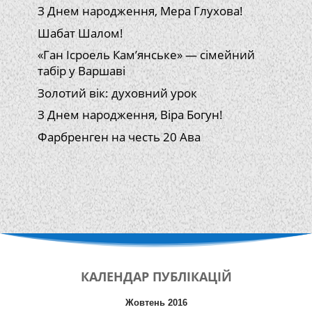
З Днем народження, Мера Глухова!
Шабат Шалом!
«Ган Ісроель Кам’янське» — сімейний
табір у Варшаві
Золотий вік: духовний урок
З Днем народження, Віра Богун!
Фарбренген на честь 20 Ава
КАЛЕНДАР
ПУБЛІКАЦІЙ
Жовтень 2016