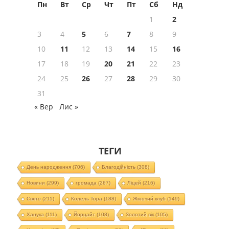
Пн
Вт
Ср
Чт
Пт
Сб
Нд
1
2
3
4
5
6
7
8
9
10
11
12
13
14
15
16
17
18
19
20
21
22
23
24
25
26
27
28
29
30
31
« Вер
Лис »
ТЕГИ
День народження
(706)
Благодійність
(308)
Новини
(299)
громада
(267)
Ліцей
(216)
Свято
(211)
Колель Тора
(188)
Жіночий клуб
(149)
Ханука
(111)
Йорцайт
(108)
Золотий вік
(105)