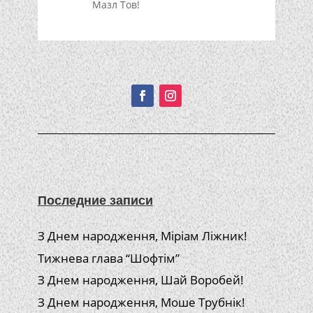
Мазл Тов!
Подписывайтесь!
Последние записи
З Днем народження, Міріам Ліжник!
Тижнева глава “Шофтім”
З Днем народження, Шай Воробей!
З Днем народження, Моше Трубнік!