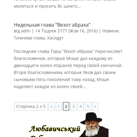
молиться и просить Вс-шнего...
Недельная глава “Везот аБраха”
від
adm
|
14 Тішрея 5777 (Жов 16, 2016)
|
Новини
,
Тижнева глава
,
Хасидут
Последняя глава Торы “Вэзот-Абраха” перечисляет
благословения, которые Моше дал каждому из
двенадцати колен Израиля перед своей кончиной.
Вторя благословениям, которые Яков дал своим
сыновьям пять поколений тому назад, Моше
наделяет каждое из колен своей...
Сторінка 2 з 5
«
1
2
3
4
5
»