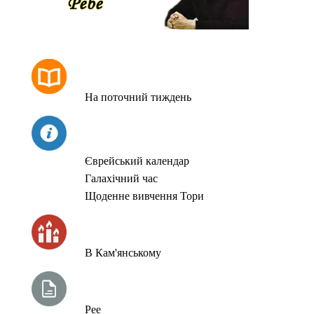
РОЗКЛАД МОЛИТОВ
На поточний тиждень
СЬОГОДНІ
Єврейський календар
Галахічний час
Щоденне вивчення Тори
ЧАС ЗАПАЛЮВАННЯ СВІЧОК
В Кам'янському
ТИЖНЕВА ГЛАВА ТОРИ
Рее