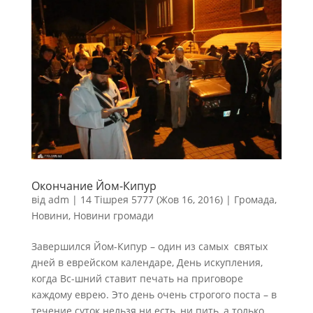
Окончание Йом-Кипур
від
adm
|
14 Тішрея 5777 (Жов 16, 2016)
|
Громада
,
Новини
,
Новини громади
Завершился Йом-Кипур – один из самых святых
дней в еврейском календаре, День искупления,
когда Вс-шний ставит печать на приговоре
каждому еврею. Это день очень строгого поста – в
течение суток нельзя ни есть, ни пить, а только