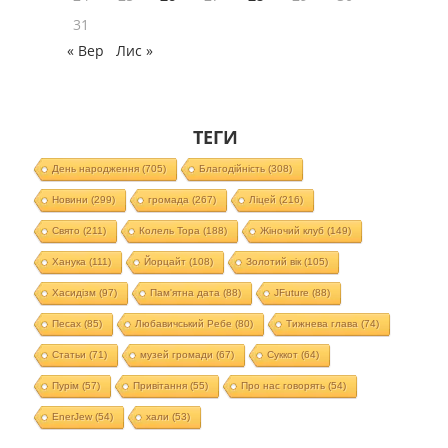
31
« Вер
Лис »
ТЕГИ
День народження
(705)
Благодійність
(308)
Новини
(299)
громада
(267)
Ліцей
(216)
Свято
(211)
Колель Тора
(188)
Жіночий клуб
(149)
Ханука
(111)
Йорцайт
(108)
Золотий вік
(105)
Хасидізм
(97)
Пам'ятна дата
(88)
JFuture
(88)
Песах
(85)
Любавичський Ребе
(80)
Тижнева глава
(74)
Статьи
(71)
музей громади
(67)
Суккот
(64)
Пурім
(57)
Привітання
(55)
Про нас говорять
(54)
EnerJew
(54)
хали
(53)