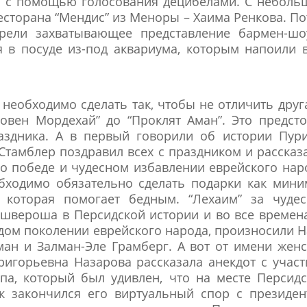
я с помощью голосования децибелами. С небол
есторана “Мендис” из Меноры – Хаима Ренкова. П
трели захватывающее представление бармен-шо
 в посуде из-под аквариума, которым напоили 
необходимо сделать так, чтобы не отличить друг
ловен Мордехай” до “Проклят Аман”. Это предст
аздника. А в первый говорили об истории Пур
Стамблер поздравил всех с праздником и рассказ
 о победе и чудесном избавлении еврейского нар
бходимо обязательно сделать подарки как мин
 которая помогает бедным. “Лехаим” за чудес
ашвероша в Персидской истории и во все времен
ждом поколении еврейского народа, произносили 
ан и Залман-Эле Грамберг. А вот от имени жен
Григорьевна Назарова рассказала анекдот с учас
а, который был удивлен, что на месте Персид
к закончился его виртуальный спор с президе