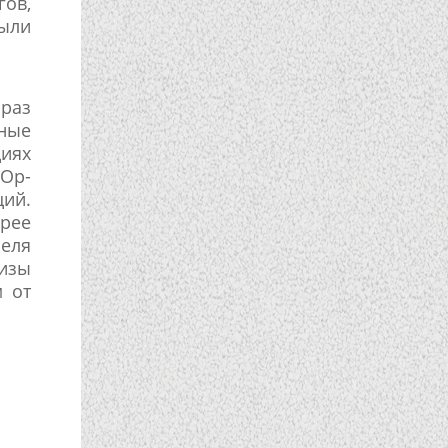
гов,
были
 раз
йные
иях
 Ор-
ций.
рее
леля
ризы
м от