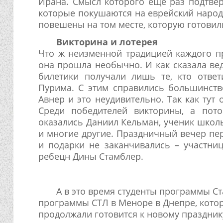
Ирана. Смысл которого еще раз подтвер
которые покушаются на еврейский народ
повешены на том месте, которую готовил
Викторина и лотерея
Что ж неизменной традицией каждого пр
она прошла необычно. И как сказала ве
билетики получали лишь те, кто отве
Пурима. С этим справились большинств
Авнер и это неудивительно. Так как тут
Среди победителей викторины, а пот
оказались Даниил Кельман, ученик школы
и многие другие. Праздничный вечер пе
и подарки не заканчивались – участни
ребецн Дины Стамблер.
А в это время студенты программы С
программы СТЛ в Меноре в Днепре, котор
продолжали готовится к новому празд