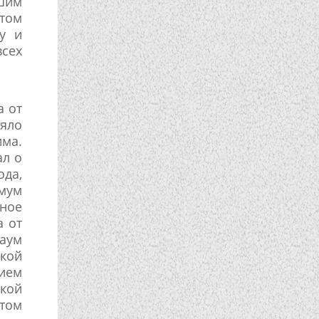
ьшим
отом
у и
всех
а от
ояло
има.
ал о
ода,
имум
ное
а от
Наум
ской
тием
ской
нтом