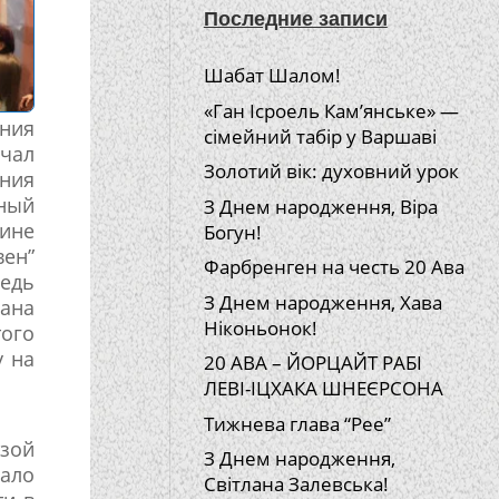
Последние записи
Шабат Шалом!
«Ган Ісроель Кам’янське» —
ения
сімейний табір у Варшаві
чал
Золотий вік: духовний урок
ения
вный
З Днем народження, Віра
ине
Богун!
вен”
Фарбренген на честь 20 Ава
ведь
З Днем народження, Хава
мана
Ніконьонок!
ого
у на
20 АВА – ЙОРЦАЙТ РАБІ
ЛЕВІ-ІЦХАКА ШНЕЄРСОНА
Тижнева глава “Рее”
зой
З Днем народження,
мало
Світлана Залевська!