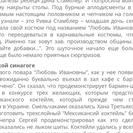
рапезы ребецн Дина Стамблер. И попросила вой
ому накрыты столы. Под бурные аплодисменты в
самым настоящим половником и чепчиком на гол
 узнали – это Ривка Стамблер – младшая дочь с
ала свой костюм под названием “Любовь Иванов
то переодеваться в карнавальные костюмы, чт
. Именно так зовут зав. производством общины
дайте добавки…”. Это шуточное начало еще бол
еще было немало приятных сюрпризов.
ой синагоге
вого повара “Любовь Ивановны”, как у нее появ
неожиданно буквально въехал в зал кафе с бар
ючено”. Он сказал, что продемонстрирует бармен-
 в конкурсе трех желающих, которым предсто
иканского коктейля, который прежде чем ст
 в Украине. Смельчаками оказались Хана Третьяк
зготовить трехслойный “Мексикансий коктейль” 
непра Сергей продемонстрировал как это сдел
казались не лыком шиты. Коктейли удались у все