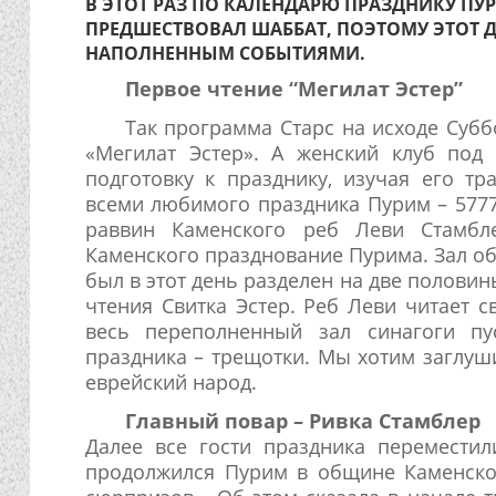
В ЭТОТ РАЗ ПО КАЛЕНДАРЮ ПРАЗДНИКУ ПУ
ПРЕДШЕСТВОВАЛ ШАББАТ, ПОЭТОМУ ЭТОТ 
НАПОЛНЕННЫМ СОБЫТИЯМИ.
Первое чтение “Мегилат Эстер”
Так программа Старс на исходе Субб
«Мегилат Эстер». А женский клуб под
подготовку к празднику, изучая его т
всеми любимого праздника Пурим – 5777
раввин Каменского реб Леви Стамбл
Каменского празднование Пурима. Зал общ
был в этот день разделен на две полов
чтения Свитка Эстер. Реб Леви читает 
весь переполненный зал синагоги пу
праздника – трещотки. Мы хотим заглуши
еврейский народ.
Главный повар – Ривка Стамблер
Далее все гости праздника перемести
продолжился Пурим в общине Каменског