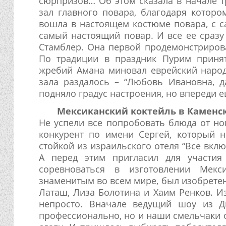
сюрпризов… Об этом сказала в начале т
зал главного повара, благодаря котор
вошла в настоящем костюме повара, с 
самый настоящий повар. И все ее сразу
Стамблер. Она первой продемонстриров
По традиции в праздник Пурим приня
жребий Амана миновал еврейский народ
зала раздалось – “Любовь Ивановна, 
подняло градус настроения, но впереди 
Мексиканский коктейль в Каменск
Не успели все попробовать блюда от но
конкурент по имени Сергей, который 
стойкой из израильского отеля “Все вкл
А перед этим пригласил для участия
соревноваться в изготовлении Мекс
знаменитым во всем мире, был изобретен
Латаш, Лиза Болотина и Хаим Ренков. И
непросто. Вначале ведущий шоу из Д
профессионально, но и наши смельчаки о