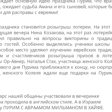
ждает основную идею праздника Пурим, что вра
, ожидает судьба Амана и его сыновей, которые 
и для расправы с евреями!
аздника становится розыгрыш лотереи. На этот
дущая вечера Нина Козакова, на этот раз лотере
тил правильно на вопросы викторины о традиц
о гостей. Особенно выделялись ученики школы
 особое место уделяют изучению еврейских тради
ом и счастливчиков розыгрыша призов в лоте
 Ор-Авнер, Наталья Стах, участница женского Ко
рвого дня Пурима приближался к концу, но сюрп
ц женского Колеля ждали еще подарки на Пури
тарс нашей общины участвовали в вечеринке
а проходила в английском стиле. А в Израиле
нику ПУРИМ С АВРААМОМ МИЛЬМАНОМ В ХАЙФЕ.