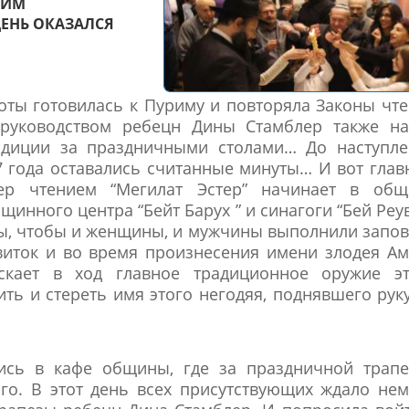
РИМ
ДЕНЬ ОКАЗАЛСЯ
оты готовилась к Пуриму и повторяла Законы чт
 руководством ребецн Дины Стамблер также на
радиции за праздничными столами… До наступл
 года оставались считанные минуты… И вот гла
ер чтением “Мегилат Эстер” начинает в общ
инного центра “Бейт Барух ” и синагоги “Бей Реу
ины, чтобы и женщины, и мужчины выполнили запо
свиток и во время произнесения имени злодея А
скает в ход главное традиционное оружие эт
ть и стереть имя этого негодяя, поднявшего рук
лись в кафе общины, где за праздничной трапе
о. В этот день всех присутствующих ждало не