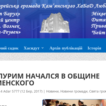
чий садок
Хасидут
Архів публікацій
Історія
ПУРИМ НАЧАЛСЯ В ОБЩИНЕ
МЕНСКОГО
14 Adar 5777 (12 Бер, 2017)
|
Новини
,
Новини громади
,
Свята гро