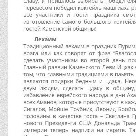
славу. И пришлось выбирать победител
перевесом победил коктейль машгиаха р
все участники и гости праздника смо
изготовление самого большого коктейля
гостей Каменской общины!
Лехаим
Традиционный лехаим в праздник Пурим 
врага или как говорят от фраз “Благос
сделать участникам во второй день пр
Главный раввин Каменского Леви Ицхак 
том, что главными традициями в память
являются подарки бедным и цдака. Нео
двум людям, сделать цдаку в общину,
избавление еврейского народа в дни Ах
всех Аманов, которые присутствуют в ка
Сигалов, Мойше Трубник, Леонид Бройтм
половины в качестве тоста – Светлана 
нового Президента США Дональда Трамп
империи теперь надписи на иврите. Та