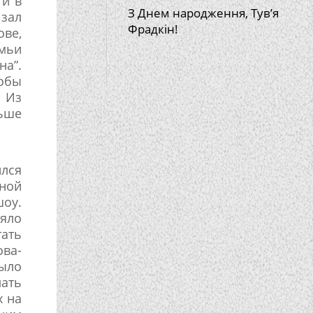
ти в
З Днем народження, Тув’я
 зал
Фрадкін!
ове,
емьи
на”.
обы
. Из
ьше
ился
ной
шоу.
яло
ать
ова-
было
ать
х на