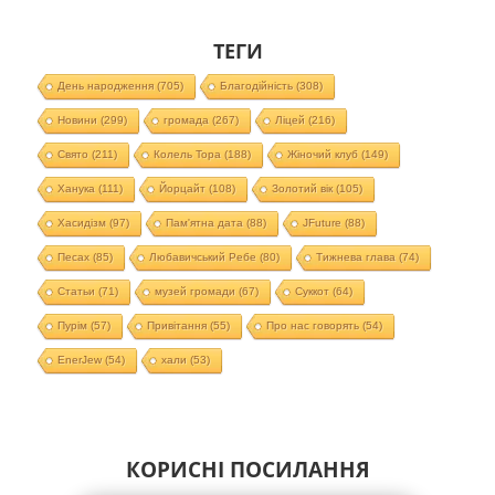
ТЕГИ
День народження
(705)
Благодійність
(308)
Новини
(299)
громада
(267)
Ліцей
(216)
Свято
(211)
Колель Тора
(188)
Жіночий клуб
(149)
Ханука
(111)
Йорцайт
(108)
Золотий вік
(105)
Хасидізм
(97)
Пам'ятна дата
(88)
JFuture
(88)
Песах
(85)
Любавичський Ребе
(80)
Тижнева глава
(74)
Статьи
(71)
музей громади
(67)
Суккот
(64)
Пурім
(57)
Привітання
(55)
Про нас говорять
(54)
EnerJew
(54)
хали
(53)
КОРИСНІ ПОСИЛАННЯ