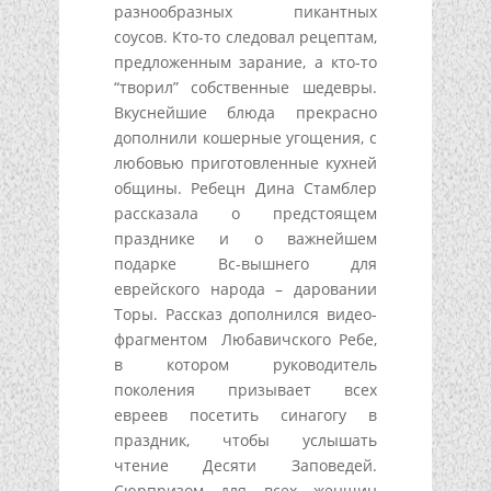
разнообразных пикантных
соусов. Кто-то следовал рецептам,
предложенным зарание, а кто-то
“творил” собственные шедевры.
Вкуснейшие блюда прекрасно
дополнили кошерные угощения, с
любовью приготовленные кухней
общины. Ребецн Дина Стамблер
рассказала о предстоящем
празднике и о важнейшем
подарке Вс-вышнего для
еврейского народа – даровании
Торы. Рассказ дополнился видео-
фрагментом Любавичского Ребе,
в котором руководитель
поколения призывает всех
евреев посетить синагогу в
праздник, чтобы услышать
чтение Десяти Заповедей.
Сюрпризом для всех женщин