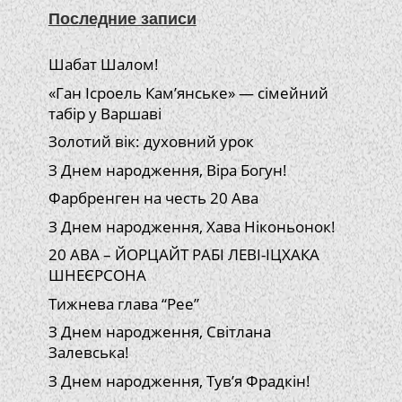
Последние записи
Шабат Шалом!
«Ган Ісроель Кам’янське» — сімейний
табір у Варшаві
Золотий вік: духовний урок
З Днем народження, Віра Богун!
Фарбренген на честь 20 Ава
З Днем народження, Хава Ніконьонок!
20 АВА – ЙОРЦАЙТ РАБІ ЛЕВІ-ІЦХАКА
ШНЕЄРСОНА
Тижнева глава “Рее”
З Днем народження, Світлана
Залевська!
З Днем народження, Тув’я Фрадкін!