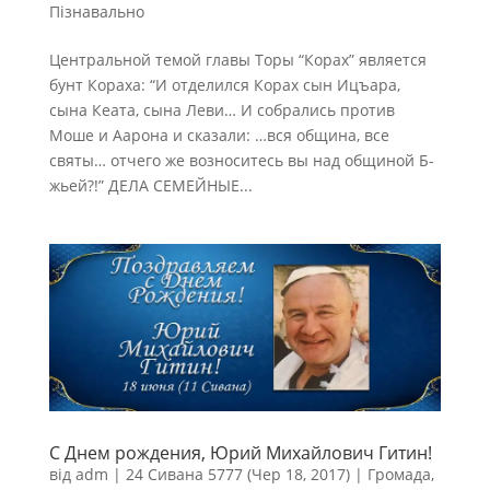
Пізнавально
Центральной темой главы Торы “Корах” является
бунт Кораха: “И отделился Корах сын Ицъара,
сына Кеата, сына Леви… И собрались против
Моше и Аарона и сказали: …вся община, все
святы… отчего же возноситесь вы над общиной Б-
жьей?!” ДЕЛА СЕМЕЙНЫЕ...
С Днем рождения, Юрий Михайлович Гитин!
від
adm
|
24 Сивана 5777 (Чер 18, 2017)
|
Громада
,