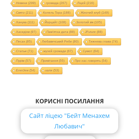
Новини
(299)
громада
(267)
Ліцей
(216)
Свято
(211)
Колель Тора
(188)
Жіночий клуб
(149)
Ханука
(111)
Йорцайт
(108)
Золотий вік
(105)
Хасидізм
(97)
Пам'ятна дата
(88)
JFuture
(88)
Песах
(85)
Любавичський Ребе
(80)
Тижнева глава
(74)
Статьи
(71)
музей громади
(67)
Суккот
(64)
Пурім
(57)
Привітання
(55)
Про нас говорять
(54)
EnerJew
(54)
хали
(53)
КОРИСНІ ПОСИЛАННЯ
Сайт ліцею "Бейт Менахем
Любавич"