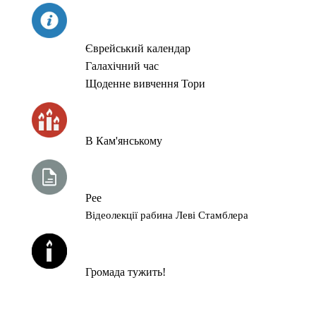
СЬОГОДНІ
Єврейський календар
Галахічний час
Щоденне вивчення Тори
ЧАС ЗАПАЛЮВАННЯ СВІЧОК
В Кам'янському
ТИЖНЕВА ГЛАВА ТОРИ
Рее
Відеолекції рабина Леві Стамблера
ЙОРЦАЙТИ У СЕРПНІ
Громада тужить!