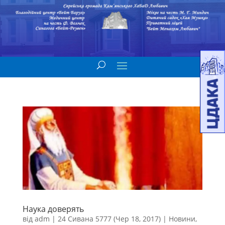
Наука доверять
від
adm
|
24 Сивана 5777 (Чер 18, 2017)
|
Новини
,