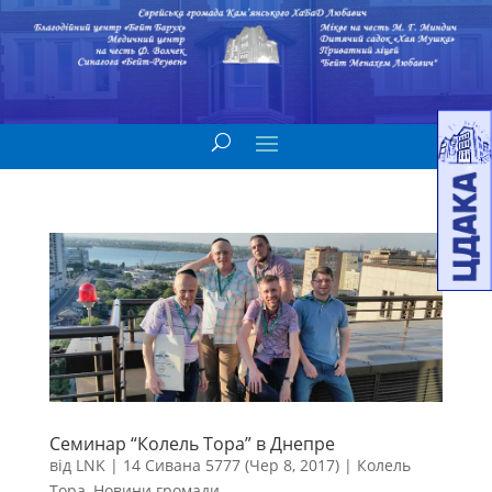
Семинар “Колель Тора” в Днепре
від
LNK
|
14 Сивана 5777 (Чер 8, 2017)
|
Колель
Тора
,
Новини громади