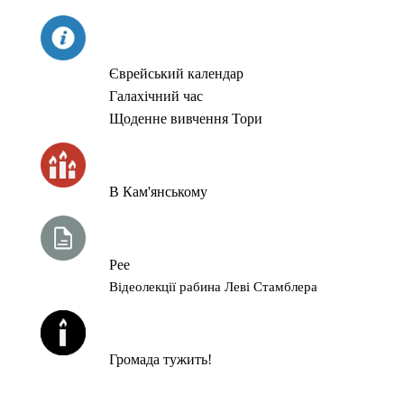
СЬОГОДНІ
Єврейський календар
Галахічний час
Щоденне вивчення Тори
ЧАС ЗАПАЛЮВАННЯ СВІЧОК
В Кам'янському
ТИЖНЕВА ГЛАВА ТОРИ
Рее
Відеолекції рабина Леві Стамблера
ЙОРЦАЙТИ У СЕРПНІ
Громада тужить!