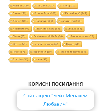
Новини
(299)
громада
(267)
Ліцей
(216)
Свято
(211)
Колель Тора
(188)
Жіночий клуб
(149)
Ханука
(111)
Йорцайт
(108)
Золотий вік
(105)
Хасидізм
(97)
Пам'ятна дата
(88)
JFuture
(88)
Песах
(85)
Любавичський Ребе
(80)
Тижнева глава
(74)
Статьи
(71)
музей громади
(67)
Суккот
(64)
Пурім
(57)
Привітання
(55)
Про нас говорять
(54)
EnerJew
(54)
хали
(53)
КОРИСНІ ПОСИЛАННЯ
Сайт ліцею "Бейт Менахем
Любавич"