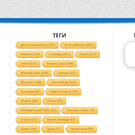
ТЕГИ
Й
День народження
(705)
Благодійність
(308)
Новини
(299)
громада
(267)
Ліцей
(216)
Свято
(211)
Колель Тора
(188)
Жіночий клуб
(149)
Ханука
(111)
Йорцайт
(108)
Золотий вік
(105)
Хасидізм
(97)
Пам'ятна дата
(88)
JFuture
(88)
Песах
(85)
Любавичський Ребе
(80)
Тижнева глава
(74)
Статьи
(71)
музей громади
(67)
Суккот
(64)
Пурім
(57)
Привітання
(55)