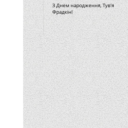
З Днем народження, Тув’я
Фрадкін!