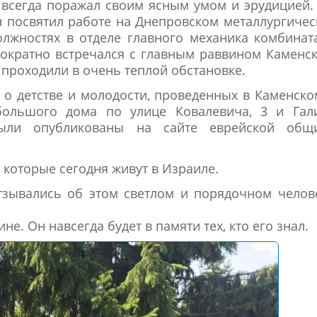
 всегда поражал своим ясным умом и эрудицией.
н посвятил работе на Днепровском металлургиче
олжностях в отделе главного механика комбинат
ократно встречался с главным раввином Каменс
 проходили в очень теплой обстановке.
 детстве и молодости, проведенных в Каменско
 большого дома по улице Ковалевича, 3 и Гал
были опубликованы на сайте еврейской общ
которые сегодня живут в Израиле.
отзывались об этом светлом и порядочном челов
. Он навсегда будет в памяти тех, кто его знал.