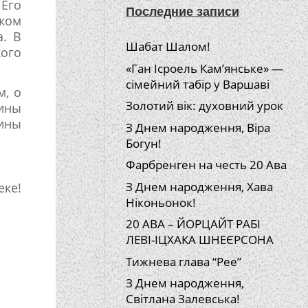
 Его
Последние записи
ском
а. В
Шабат Шалом!
кого
«Ган Ісроель Кам’янське» —
сімейний табір у Варшаві
м, о
Золотий вік: духовний урок
ины
ины
З Днем народження, Віра
Богун!
Фарбренген на честь 20 Ава
З Днем народження, Хава
еке!
Ніконьонок!
20 АВА – ЙОРЦАЙТ РАБІ
ЛЕВІ-ІЦХАКА ШНЕЄРСОНА
Тижнева глава “Рее”
З Днем народження,
Світлана Залевська!