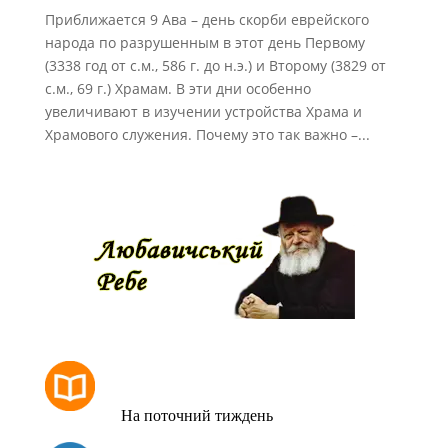
Приближается 9 Ава – день скорби еврейского
народа по разрушенным в этот день Первому
(3338 год от с.м., 586 г. до н.э.) и Второму (3829 от
с.м., 69 г.) Храмам. В эти дни особенно
увеличивают в изучении устройства Храма и
Храмового служения. Почему это так важно –...
РОЗКЛАД МОЛИТОВ
На поточний тиждень