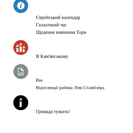
СЬОГОДНІ
Єврейський календар
Галахічний час
Щоденне вивчення Тори
ЧАС ЗАПАЛЮВАННЯ СВІЧОК
В Кам'янському
ТИЖНЕВА ГЛАВА ТОРИ
Рее
Відеолекції рабина Леві Стамблера
ЙОРЦАЙТИ У СЕРПНІ
Громада тужить!