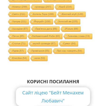
Новини
(299)
громада
(267)
Ліцей
(216)
Свято
(211)
Колель Тора
(188)
Жіночий клуб
(149)
Ханука
(111)
Йорцайт
(108)
Золотий вік
(105)
Хасидізм
(97)
Пам'ятна дата
(88)
JFuture
(88)
Песах
(85)
Любавичський Ребе
(80)
Тижнева глава
(74)
Статьи
(71)
музей громади
(67)
Суккот
(64)
Пурім
(57)
Привітання
(55)
Про нас говорять
(54)
EnerJew
(54)
хали
(53)
КОРИСНІ ПОСИЛАННЯ
Сайт ліцею "Бейт Менахем
Любавич"