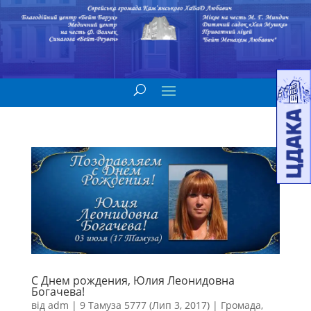
С Днем рождения, Юлия Леонидовна
Богачева!
від
adm
|
9 Тамуза 5777 (Лип 3, 2017)
|
Громада
,