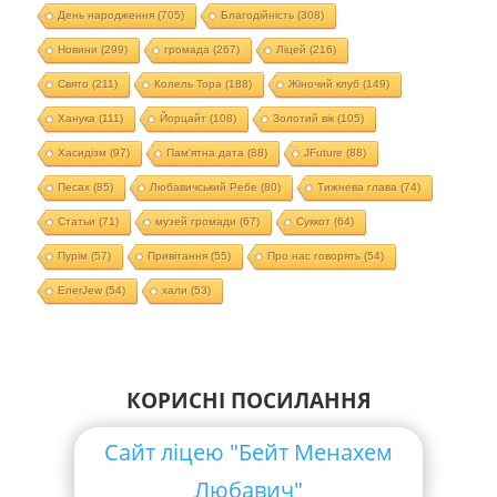
День народження
(705)
Благодійність
(308)
Новини
(299)
громада
(267)
Ліцей
(216)
Свято
(211)
Колель Тора
(188)
Жіночий клуб
(149)
Ханука
(111)
Йорцайт
(108)
Золотий вік
(105)
Хасидізм
(97)
Пам'ятна дата
(88)
JFuture
(88)
Песах
(85)
Любавичський Ребе
(80)
Тижнева глава
(74)
Статьи
(71)
музей громади
(67)
Суккот
(64)
Пурім
(57)
Привітання
(55)
Про нас говорять
(54)
EnerJew
(54)
хали
(53)
КОРИСНІ ПОСИЛАННЯ
Сайт ліцею "Бейт Менахем
Любавич"