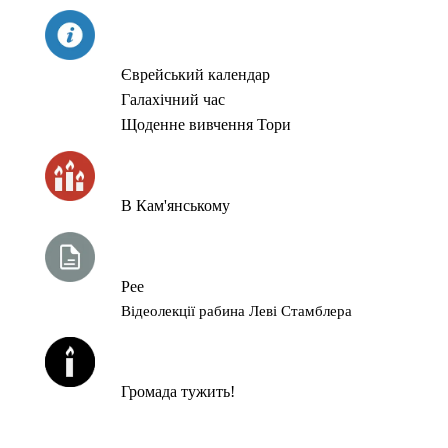
СЬОГОДНІ
Єврейський календар
Галахічний час
Щоденне вивчення Тори
ЧАС ЗАПАЛЮВАННЯ СВІЧОК
В Кам'янському
ТИЖНЕВА ГЛАВА ТОРИ
Рее
Відеолекції рабина Леві Стамблера
ЙОРЦАЙТИ У СЕРПНІ
Громада тужить!