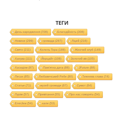
ТЕГИ
День народження
(708)
Благодійність
(308)
Новини
(299)
громада
(267)
Ліцей
(216)
Свято
(211)
Колель Тора
(188)
Жіночий клуб
(149)
Ханука
(111)
Йорцайт
(108)
Золотий вік
(105)
Хасидізм
(97)
Пам'ятна дата
(88)
JFuture
(88)
Песах
(85)
Любавичський Ребе
(80)
Тижнева глава
(74)
Статьи
(71)
музей громади
(67)
Суккот
(64)
Пурім
(57)
Привітання
(55)
Про нас говорять
(54)
EnerJew
(54)
хали
(53)