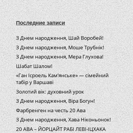
Последние записи
З Днем народження, Шай Воробей!
З Днем народження, Моше Трубнік!
З Днем народження, Мера Глухова!
Шабат Шалом!
«Ган Ісроель Кам’янське» — сімейний
табір у Варшаві
Золотий вік: духовний урок
З Днем народження, Віра Богун!
Фарбренген на честь 20 Ава
З Днем народження, Хава Ніконьонок!
20 АВА – ЙОРЦАЙТ РАБІ ЛЕВІ-ІЦХАКА