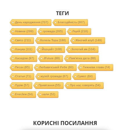
ТЕГИ
День народження
(707)
Благодійність
(307)
Новини
(299)
громада
(265)
Ліцей
(216)
Свято
(211)
Колель Тора
(188)
Жіночий клуб
(149)
Ханука
(111)
Йорцайт
(108)
Золотий вік
(104)
Хасидізм
(97)
JFuture
(88)
Пам'ятна дата
(88)
Песах
(85)
Любавичський Ребе
(80)
Тижнева глава
(74)
Статьи
(71)
музей громади
(67)
Суккот
(64)
Пурім
(57)
Привітання
(55)
Про нас говорять
(54)
EnerJew
(54)
хали
(52)
КОРИСНІ ПОСИЛАННЯ