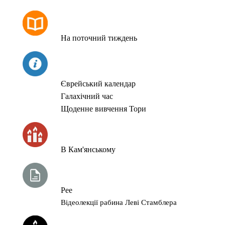
РОЗКЛАД МОЛИТОВ
На поточний тиждень
СЬОГОДНІ
Єврейський календар
Галахічний час
Щоденне вивчення Тори
ЧАС ЗАПАЛЮВАННЯ СВІЧОК
В Кам'янському
ТИЖНЕВА ГЛАВА ТОРИ
Рее
Відеолекції рабина Леві Стамблера
ЙОРЦАЙТИ У СЕРПНІ