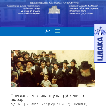
Приглашаем в синагогу на трубление в
шофар
від
LNK
|
2 Елула 5777 (Сер 24, 2017)
|
Новини
,