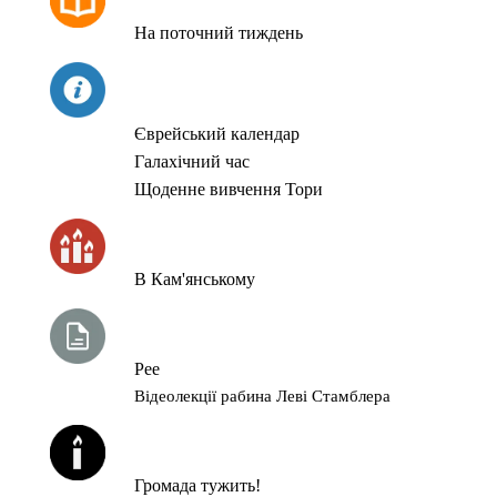
На поточний тиждень
СЬОГОДНІ
Єврейський календар
Галахічний час
Щоденне вивчення Тори
ЧАС ЗАПАЛЮВАННЯ СВІЧОК
В Кам'янському
ТИЖНЕВА ГЛАВА ТОРИ
Рее
Відеолекції рабина Леві Стамблера
ЙОРЦАЙТИ У СЕРПНІ
Громада тужить!