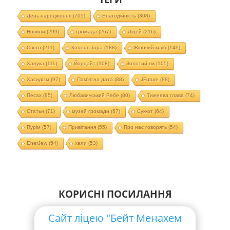
День народження
(705)
Благодійність
(308)
Новини
(299)
громада
(267)
Ліцей
(216)
Свято
(211)
Колель Тора
(188)
Жіночий клуб
(149)
Ханука
(111)
Йорцайт
(108)
Золотий вік
(105)
Хасидізм
(97)
Пам'ятна дата
(88)
JFuture
(88)
Песах
(85)
Любавичський Ребе
(80)
Тижнева глава
(74)
Статьи
(71)
музей громади
(67)
Суккот
(64)
Пурім
(57)
Привітання
(55)
Про нас говорять
(54)
EnerJew
(54)
хали
(53)
КОРИСНІ ПОСИЛАННЯ
Сайт ліцею "Бейт Менахем