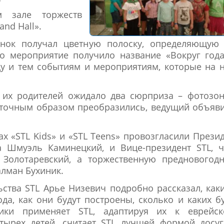
м зале торжеств
nd Hall».
нок получал цветную полоску, определяющую 
бо мероприятие получило название «Вокруг год
у и тем событиям и мероприятиям, которые на 
 их родителей ожидало два сюрприза – фотозон
статочным образом преобразились, ведущий объяв
х «STL Kids» и «STL Teens» провозгласили Прези
а Шмуэль Каминецкий, и Вице-президент STL, ч
 Золотаревский, а торжественную предновогод
лман Бухиник.
ьства STL Арье Низевич подробно рассказал, как
да, как они будут построены, сколько и каких б
ики применяет STL, адаптируя их к еврейск
тырех детей, считает STL лучшей формой досу