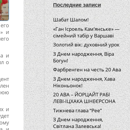
Последние записи
Шабат Шалом!
его
«Ган Ісроель Кам’янське» —
а» и
сімейний табір у Варшаві
него
Золотий вік: духовний урок
З Днем народження, Віра
а и
Богун!
ил о
Фарбренген на честь 20 Ава
дент
З Днем народження, Хава
лен
Ніконьонок!
нюю
20 АВА – ЙОРЦАЙТ РАБІ
ЛЕВІ-ІЦХАКА ШНЕЄРСОНА
их и
Тижнева глава “Рее”
удет
З Днем народження,
ому
Світлана Залевська!
га и