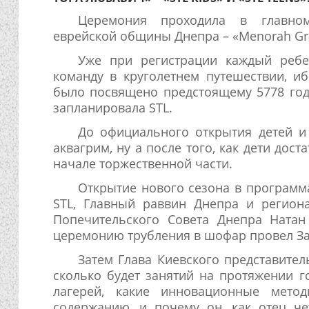
Церемония проходила в главно
еврейской общины Днепра – «Menorah Gra
Уже при регистрации каждый ребе
команду в круголетнем путешествии, и
было посвящено предстоящему 5778 год
запланировала STL.
До официального открытия детей и
аквагрим, ну а после того, как дети до
начале торжественной части.
Открытие нового сезона в программа
STL, Главный раввин Днепра и регион
Попечительского Совета Днепра Натан
церемонию трубления в шофар провел За
Затем Глава Киевского представител
сколько будет занятий на протяжении го
лагерей, какие инновационные метод
содержанию, и почему он, как отец че