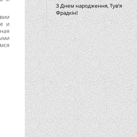
З Днем народження, Тув’я
Фрадкін!
твии
ие и
ная
ными
емся