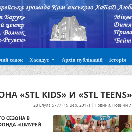
чий садок
Хасидут
Архів публікацій
Історія
НА «STL KIDS» И «STL TEENS
28 Елула 5777 (19 Вер, 2017)
|
Новини
,
Новини л
О СЕЗОНА В
ФОНДА «ШИУРЕЙ
.