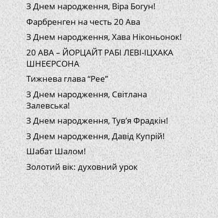
З Днем народження, Віра Богун!
Фарбренген на честь 20 Ава
З Днем народження, Хава Ніконьонок!
20 АВА – ЙОРЦАЙТ РАБІ ЛЕВІ-ІЦХАКА
ШНЕЄРСОНА
Тижнева глава “Рее”
З Днем народження, Світлана
Залевська!
З Днем народження, Тув’я Фрадкін!
З Днем народження, Давід Купрій!
Шабат Шалом!
Золотий вік: духовний урок