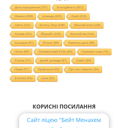
День народження
(707)
Благодійність
(307)
Новини
(299)
громада
(265)
Ліцей
(216)
Свято
(211)
Колель Тора
(188)
Жіночий клуб
(149)
Ханука
(111)
Йорцайт
(108)
Золотий вік
(104)
Хасидізм
(97)
JFuture
(88)
Пам'ятна дата
(88)
Песах
(85)
Любавичський Ребе
(80)
Тижнева глава
(74)
Статьи
(71)
музей громади
(67)
Суккот
(64)
Пурім
(57)
Привітання
(55)
Про нас говорять
(54)
EnerJew
(54)
хали
(52)
КОРИСНІ ПОСИЛАННЯ
Сайт ліцею "Бейт Менахем