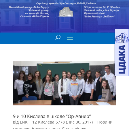
9 и 10 Кислева в школе “Ор-Авнер”
від
LNK
|
12 Кислева 5778 (Лис 30, 2017)
|
Новини
громади
,
Новини ліцею
,
Свята ліцею