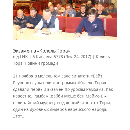
Экзамен в «Колель Тора»
від
LNK
|
6 Кислева 5778 (Лис 24, 2017)
|
Колель
Тора
,
Новини громади
21 ноября в молельном зале синагоги «Бейт
Реувен» слушатели программы «Колель Тора»
сдавали первый экзамен по урокам Рамбама. Как
известно, Рамбам (рабби Моше бен Маймон) –
величайший мудрец, выдающийся знаток Торы,
один из духовных лидеров еврейского народа.
Этот...