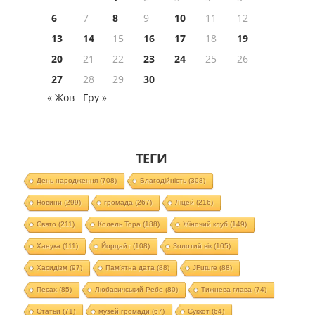
6
7
8
9
10
11
12
13
14
15
16
17
18
19
20
21
22
23
24
25
26
27
28
29
30
« Жов
Гру »
ТЕГИ
День народження
(708)
Благодійність
(308)
Новини
(299)
громада
(267)
Ліцей
(216)
Свято
(211)
Колель Тора
(188)
Жіночий клуб
(149)
Ханука
(111)
Йорцайт
(108)
Золотий вік
(105)
Хасидізм
(97)
Пам'ятна дата
(88)
JFuture
(88)
Песах
(85)
Любавичський Ребе
(80)
Тижнева глава
(74)
Статьи
(71)
музей громади
(67)
Суккот
(64)