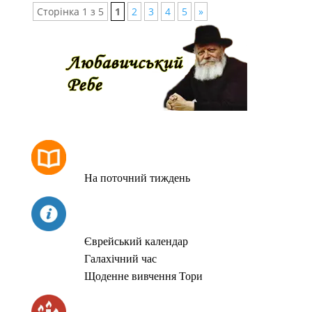
Сторінка 1 з 5
1
2
3
4
5
»
РОЗКЛАД МОЛИТОВ
На поточний тиждень
СЬОГОДНІ
Єврейський календар
Галахічний час
Щоденне вивчення Тори
ЧАС ЗАПАЛЮВАННЯ СВІЧОК