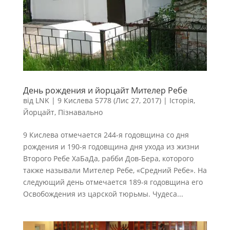
День рождения и йорцайт Мителер Ребе
від
LNK
|
9 Кислева 5778 (Лис 27, 2017)
|
Історія
,
Йорцайт
,
Пізнавально
9 Кислева отмечается 244-я годовщина со дня
рождения и 190-я годовщина дня ухода из жизни
Второго Ребе ХаБаДа, рабби Дов-Бера, которого
также называли Мителер Ребе, «Средний Ребе». На
следующий день отмечается 189-я годовщина его
Освобождения из царской тюрьмы. Чудеса...