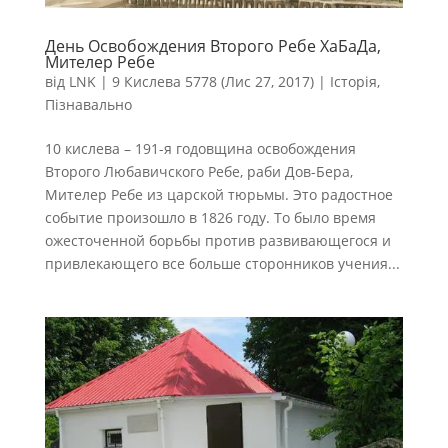
День Освобождения Второго Ребе ХаБаДа,
Мителер Ребе
від
LNK
|
9 Кислева 5778 (Лис 27, 2017)
|
Історія
,
Пізнавально
10 кислева – 191-я годовщина освобождения
Второго Любавичского Ребе, раби Дов-Бера,
Мителер Ребе из царской тюрьмы. Это радостное
событие произошло в 1826 году. То было время
ожесточенной борьбы против развивающегося и
привлекающего все больше сторонников учения...