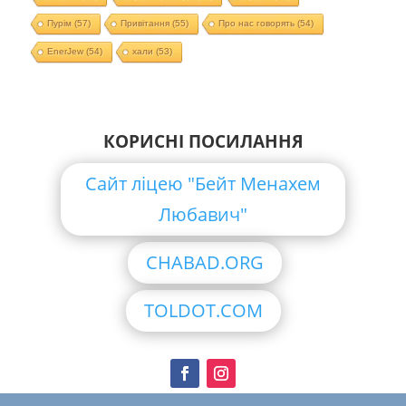
Пурім
(57)
Привітання
(55)
Про нас говорять
(54)
EnerJew
(54)
хали
(53)
КОРИСНІ ПОСИЛАННЯ
Сайт ліцею "Бейт Менахем
Любавич"
CHABAD.ORG
TOLDOT.COM