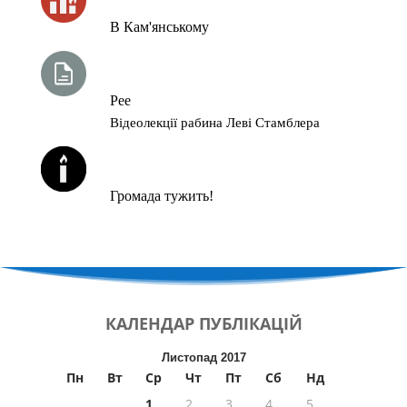
В Кам'янському
ТИЖНЕВА ГЛАВА ТОРИ
Рее
Відеолекції рабина Леві Стамблера
ЙОРЦАЙТИ У СЕРПНІ
Громада тужить!
КАЛЕНДАР
ПУБЛІКАЦІЙ
Листопад 2017
Пн
Вт
Ср
Чт
Пт
Сб
Нд
1
2
3
4
5