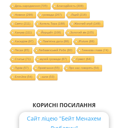
День народження
(705)
Благодійність
(308)
Новини
(299)
громада
(267)
Ліцей
(216)
Свято
(211)
Колель Тора
(188)
Жіночий клуб
(149)
Ханука
(111)
Йорцайт
(108)
Золотий вік
(105)
Хасидізм
(97)
Пам'ятна дата
(88)
JFuture
(88)
Песах
(85)
Любавичський Ребе
(80)
Тижнева глава
(74)
Статьи
(71)
музей громади
(67)
Суккот
(64)
Пурім
(57)
Привітання
(55)
Про нас говорять
(54)
EnerJew
(54)
хали
(53)
КОРИСНІ ПОСИЛАННЯ
Сайт ліцею "Бейт Менахем