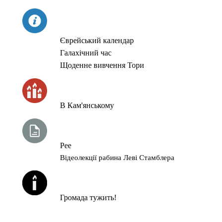
СЬОГОДНІ
Єврейський календар
Галахічний час
Щоденне вивчення Тори
ЧАС ЗАПАЛЮВАННЯ СВІЧОК
В Кам'янському
ТИЖНЕВА ГЛАВА ТОРИ
Рее
Відеолекції рабина Леві Стамблера
ЙОРЦАЙТИ У СЕРПНІ
Громада тужить!