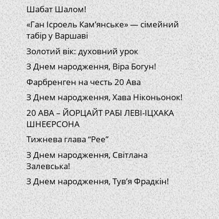
Шабат Шалом!
«Ган Ісроель Кам’янське» — сімейний
табір у Варшаві
Золотий вік: духовний урок
З Днем народження, Віра Богун!
Фарбренген на честь 20 Ава
З Днем народження, Хава Ніконьонок!
20 АВА – ЙОРЦАЙТ РАБІ ЛЕВІ-ІЦХАКА
ШНЕЄРСОНА
Тижнева глава “Рее”
З Днем народження, Світлана
Залевська!
З Днем народження, Тув’я Фрадкін!