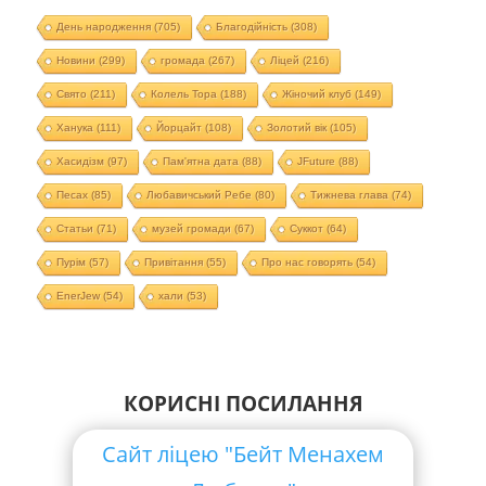
День народження
(705)
Благодійність
(308)
Новини
(299)
громада
(267)
Ліцей
(216)
Свято
(211)
Колель Тора
(188)
Жіночий клуб
(149)
Ханука
(111)
Йорцайт
(108)
Золотий вік
(105)
Хасидізм
(97)
Пам'ятна дата
(88)
JFuture
(88)
Песах
(85)
Любавичський Ребе
(80)
Тижнева глава
(74)
Статьи
(71)
музей громади
(67)
Суккот
(64)
Пурім
(57)
Привітання
(55)
Про нас говорять
(54)
EnerJew
(54)
хали
(53)
КОРИСНІ ПОСИЛАННЯ
Сайт ліцею "Бейт Менахем