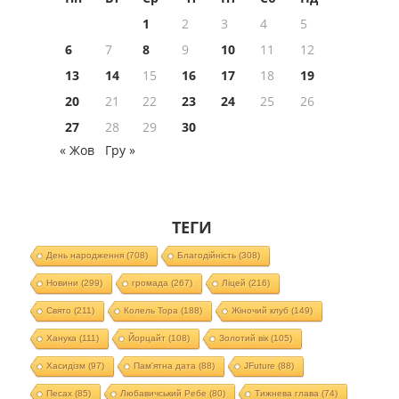
1
2
3
4
5
6
7
8
9
10
11
12
13
14
15
16
17
18
19
20
21
22
23
24
25
26
27
28
29
30
« Жов
Гру »
ТЕГИ
День народження
(708)
Благодійність
(308)
Новини
(299)
громада
(267)
Ліцей
(216)
Свято
(211)
Колель Тора
(188)
Жіночий клуб
(149)
Ханука
(111)
Йорцайт
(108)
Золотий вік
(105)
Хасидізм
(97)
Пам'ятна дата
(88)
JFuture
(88)
Песах
(85)
Любавичський Ребе
(80)
Тижнева глава
(74)