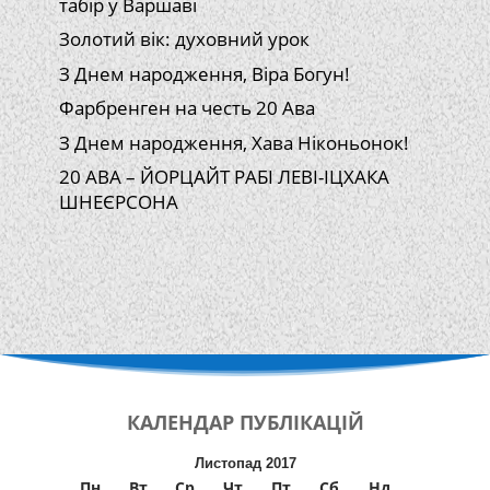
табір у Варшаві
Золотий вік: духовний урок
З Днем народження, Віра Богун!
Фарбренген на честь 20 Ава
З Днем народження, Хава Ніконьонок!
20 АВА – ЙОРЦАЙТ РАБІ ЛЕВІ-ІЦХАКА
ШНЕЄРСОНА
КАЛЕНДАР
ПУБЛІКАЦІЙ
Листопад 2017
Пн
Вт
Ср
Чт
Пт
Сб
Нд