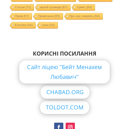
Статьи
(71)
музей громади
(67)
Суккот
(64)
Пурім
(57)
Привітання
(55)
Про нас говорять
(54)
EnerJew
(54)
хали
(53)
КОРИСНІ ПОСИЛАННЯ
Сайт ліцею "Бейт Менахем
Любавич"
CHABAD.ORG
TOLDOT.COM