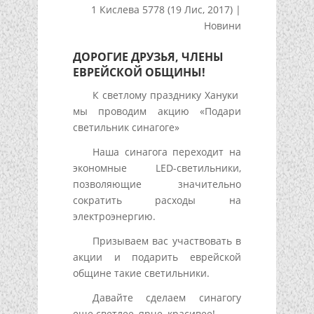
1 Кислева 5778 (19 Лис, 2017)
|
Новини
ДОРОГИЕ ДРУЗЬЯ, ЧЛЕНЫ
ЕВРЕЙСКОЙ ОБЩИНЫ!
К светлому празднику Хануки
мы проводим акцию «Подари
светильник синагоге»
Наша синагога переходит на
экономные LED-светильники,
позволяющие значительно
сократить расходы на
электроэнергию.
Призываем вас участвовать в
акции и подарить еврейской
общине такие светильники.
Давайте сделаем синагогу
еще светлее, ярче, красивее!