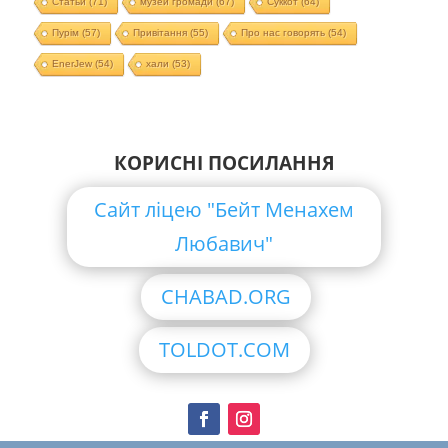
Статьи
(71)
музей громади
(67)
Суккот
(64)
Пурім
(57)
Привітання
(55)
Про нас говорять
(54)
EnerJew
(54)
хали
(53)
КОРИСНІ ПОСИЛАННЯ
Сайт ліцею "Бейт Менахем
Любавич"
CHABAD.ORG
TOLDOT.COM