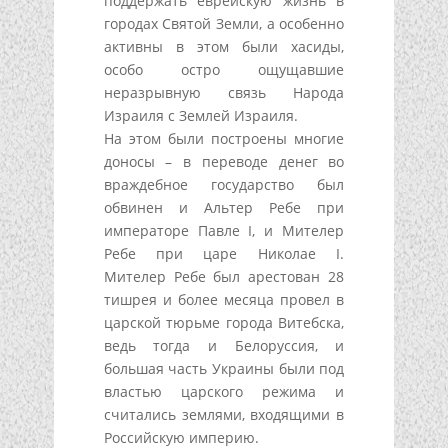
поддержать еврейскую жизнь в
городах Святой Земли, а особенно
активны в этом были хасиды,
особо остро ощущавшие
неразрывную связь Народа
Израиля с Землей Израиля.
На этом были построены многие
доносы – в переводе денег во
враждебное государство был
обвинен и Альтер Ребе при
императоре Павле I, и Мителер
Ребе при царе Николае I.
Мителер Ребе был арестован 28
тишрея и более месяца провел в
царской тюрьме города Витебска,
ведь тогда и Белоруссия, и
большая часть Украины были под
властью царского режима и
считались землями, входящими в
Российскую империю.