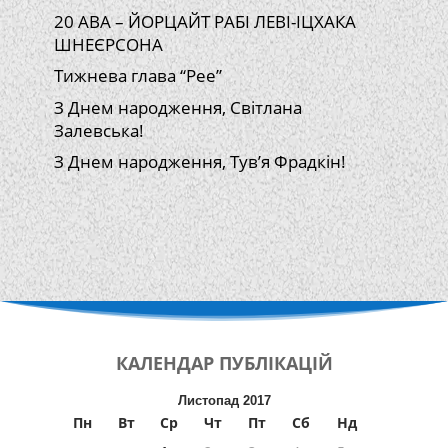
20 АВА – ЙОРЦАЙТ РАБІ ЛЕВІ-ІЦХАКА
ШНЕЄРСОНА
Тижнева глава “Рее”
З Днем народження, Світлана
Залевська!
З Днем народження, Тув’я Фрадкін!
КАЛЕНДАР
ПУБЛІКАЦІЙ
Листопад 2017
Пн
Вт
Ср
Чт
Пт
Сб
Нд