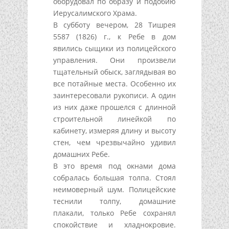
оборудовал по образу и подобию
Иерусалимского Храма.
В субботу вечером, 28 Тишрея
5587 (1826) г., к Ребе в дом
явились сыщики из полицейского
управления. Они произвели
тщательный обыск, заглядывая во
все потайные места. Особенно их
заинтересовали рукописи. А один
из них даже прошелся с длинной
строительной линейкой по
кабинету, измеряя длину и высоту
стен, чем чрезвычайно удивил
домашних Ребе.
В это время под окнами дома
собралась большая толпа. Стоял
неимоверный шум. Полицейские
теснили толпу, домашние
плакали, только Ребе сохранял
спокойствие и хладнокровие.