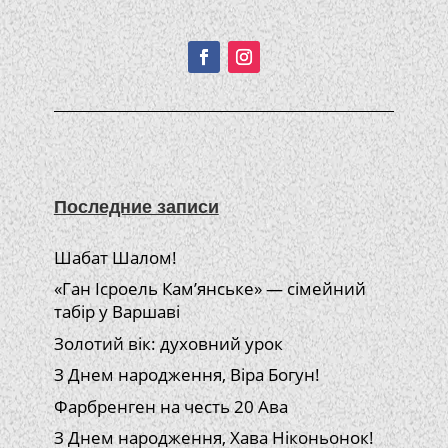
Подписывайтесь!
Последние записи
Шабат Шалом!
«Ган Ісроель Кам’янське» — сімейний
табір у Варшаві
Золотий вік: духовний урок
З Днем народження, Віра Богун!
Фарбренген на честь 20 Ава
З Днем народження, Хава Ніконьонок!