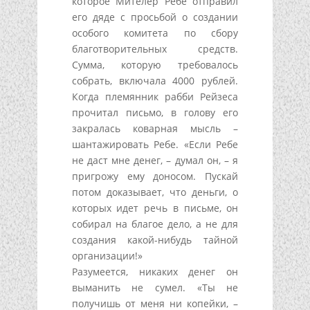
которое Мителер Ребе отправил
его дяде с просьбой о создании
особого комитета по сбору
благотворительных средств.
Сумма, которую требовалось
собрать, включала 4000 рублей.
Когда племянник рабби Рейзеса
прочитал письмо, в голову его
закралась коварная мысль –
шантажировать Ребе. «Если Ребе
не даст мне денег, – думал он, – я
пригрожу ему доносом. Пускай
потом доказывает, что деньги, о
которых идет речь в письме, он
собирал на благое дело, а не для
создания какой-нибудь тайной
организации!»
Разумеется, никаких денег он
выманить не сумел. «Ты не
получишь от меня ни копейки, –