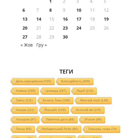
1
2
3
4
5
6
7
8
9
10
11
12
13
14
15
16
17
18
19
20
21
22
23
24
25
26
27
28
29
30
« Жов
Гру »
ТЕГИ
День народження
(705)
Благодійність
(308)
Новини
(299)
громада
(267)
Ліцей
(216)
Свято
(211)
Колель Тора
(188)
Жіночий клуб
(149)
Ханука
(111)
Йорцайт
(108)
Золотий вік
(105)
Хасидізм
(97)
Пам'ятна дата
(88)
JFuture
(88)
Песах
(85)
Любавичський Ребе
(80)
Тижнева глава
(74)