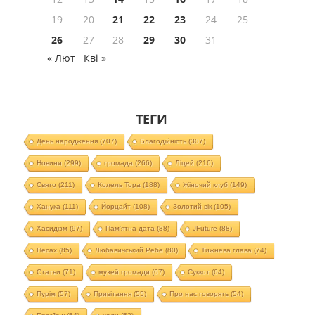
19
20
21
22
23
24
25
26
27
28
29
30
31
« Лют
Кві »
ТЕГИ
День народження
(707)
Благодійність
(307)
Новини
(299)
громада
(266)
Ліцей
(216)
Свято
(211)
Колель Тора
(188)
Жіночий клуб
(149)
Ханука
(111)
Йорцайт
(108)
Золотий вік
(105)
Хасидізм
(97)
Пам'ятна дата
(88)
JFuture
(88)
Песах
(85)
Любавичський Ребе
(80)
Тижнева глава
(74)
Статьи
(71)
музей громади
(67)
Суккот
(64)
Пурім
(57)
Привітання
(55)
Про нас говорять
(54)