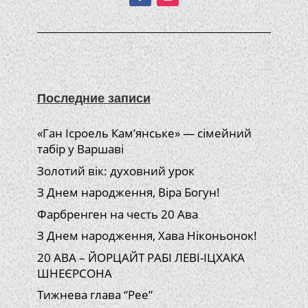
Последние записи
«Ган Ісроель Кам’янське» — сімейний
табір у Варшаві
Золотий вік: духовний урок
З Днем народження, Віра Богун!
Фарбренген на честь 20 Ава
З Днем народження, Хава Ніконьонок!
20 АВА – ЙОРЦАЙТ РАБІ ЛЕВІ-ІЦХАКА
ШНЕЄРСОНА
Тижнева глава “Рее”