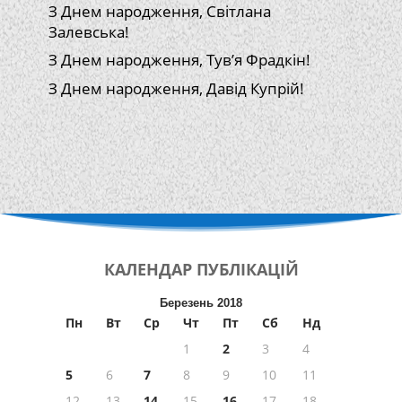
З Днем народження, Світлана
Залевська!
З Днем народження, Тув’я Фрадкін!
З Днем народження, Давід Купрій!
КАЛЕНДАР
ПУБЛІКАЦІЙ
Березень 2018
Пн
Вт
Ср
Чт
Пт
Сб
Нд
1
2
3
4
5
6
7
8
9
10
11
12
13
14
15
16
17
18