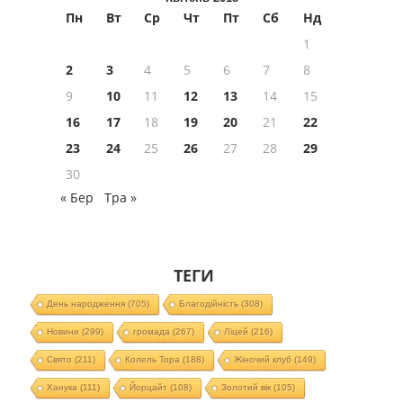
Пн
Вт
Ср
Чт
Пт
Сб
Нд
1
2
3
4
5
6
7
8
9
10
11
12
13
14
15
16
17
18
19
20
21
22
23
24
25
26
27
28
29
30
« Бер
Тра »
ТЕГИ
День народження
(705)
Благодійність
(308)
Новини
(299)
громада
(267)
Ліцей
(216)
Свято
(211)
Колель Тора
(188)
Жіночий клуб
(149)
Ханука
(111)
Йорцайт
(108)
Золотий вік
(105)