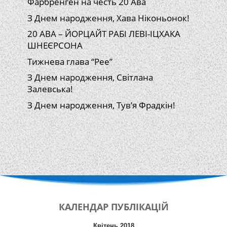
Фарбренген на честь 20 Ава
З Днем народження, Хава Ніконьонок!
20 АВА – ЙОРЦАЙТ РАБІ ЛЕВІ-ІЦХАКА
ШНЕЄРСОНА
Тижнева глава “Рее”
З Днем народження, Світлана
Залевська!
З Днем народження, Тув’я Фрадкін!
КАЛЕНДАР
ПУБЛІКАЦІЙ
Квітень 2018