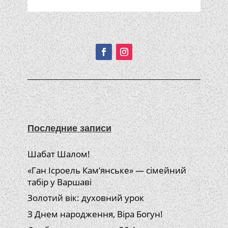
Подписывайтесь!
Последние записи
Шабат Шалом!
«Ган Ісроель Кам’янське» — сімейний
табір у Варшаві
Золотий вік: духовний урок
З Днем народження, Віра Богун!