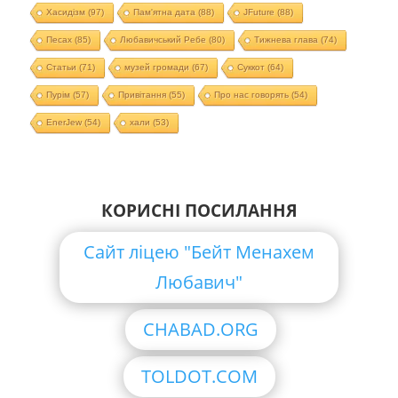
Хасидізм
(97)
Пам'ятна дата
(88)
JFuture
(88)
Песах
(85)
Любавичський Ребе
(80)
Тижнева глава
(74)
Статьи
(71)
музей громади
(67)
Суккот
(64)
Пурім
(57)
Привітання
(55)
Про нас говорять
(54)
EnerJew
(54)
хали
(53)
КОРИСНІ ПОСИЛАННЯ
Сайт ліцею "Бейт Менахем
Любавич"
CHABAD.ORG
TOLDOT.COM