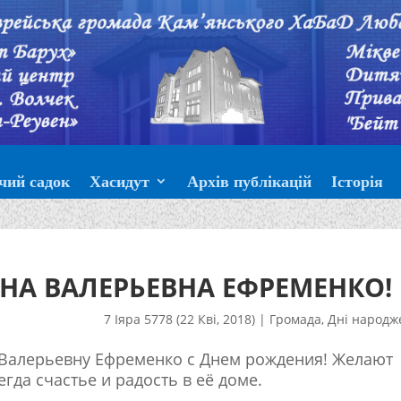
чий садок
Хасидут
Архів публікацій
Історія
НА ВАЛЕРЬЕВНА ЕФРЕМЕНКО!
7 Іяра 5778 (22 Кві, 2018)
|
Громада
,
Дні народж
 Валерьевну Ефременко с Днем рождения! Желают
егда счастье и радость в её доме.