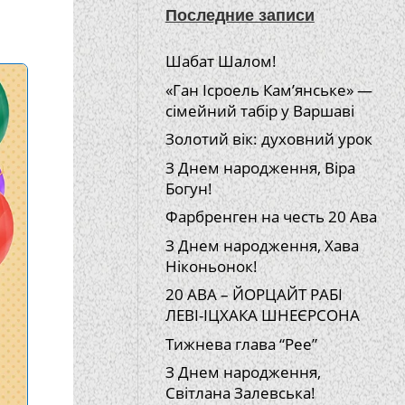
Последние записи
Шабат Шалом!
«Ган Ісроель Кам’янське» —
сімейний табір у Варшаві
Золотий вік: духовний урок
З Днем народження, Віра
Богун!
Фарбренген на честь 20 Ава
З Днем народження, Хава
Ніконьонок!
20 АВА – ЙОРЦАЙТ РАБІ
ЛЕВІ-ІЦХАКА ШНЕЄРСОНА
Тижнева глава “Рее”
З Днем народження,
Світлана Залевська!