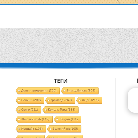
ТЕГИ
Й
День народження
(705)
Благодійність
(308)
Новини
(299)
громада
(267)
Ліцей
(216)
Свято
(211)
Колель Тора
(188)
Жіночий клуб
(149)
Ханука
(111)
Йорцайт
(108)
Золотий вік
(105)