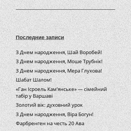
Последние записи
З Днем народження, Шай Воробей!
З Днем народження, Моше Трубнік!
З Днем народження, Мера Глухова!
Шабат Шалом!
«Ган Ісроель Кам’янське» — сімейний
табір у Варшаві
Золотий вік: духовний урок
З Днем народження, Віра Богун!
Фарбренген на честь 20 Ава