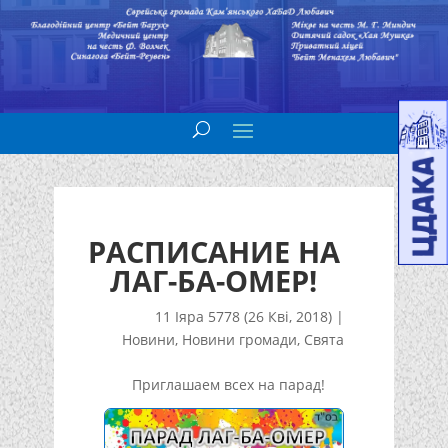
РАСПИСАНИЕ НА
ЛАГ-БА-ОМЕР!
11 Іяра 5778 (26 Кві, 2018)
|
Новини
,
Новини громади
,
Свята
Приглашаем всех на парад!