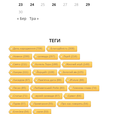
23
24
25
26
27
28
29
30
« Бер
Тра »
ТЕГИ
День народження
(708)
Благодійність
(308)
Новини
(299)
громада
(267)
Ліцей
(216)
Свято
(211)
Колель Тора
(188)
Жіночий клуб
(149)
Ханука
(111)
Йорцайт
(108)
Золотий вік
(105)
Хасидізм
(97)
Пам'ятна дата
(88)
JFuture
(88)
Песах
(85)
Любавичський Ребе
(80)
Тижнева глава
(74)
Статьи
(71)
музей громади
(67)
Суккот
(64)
Пурім
(57)
Привітання
(55)
Про нас говорять
(54)
EnerJew
(54)
хали
(53)