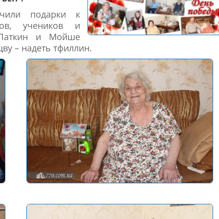
учили подарки к
ров, учеников и
 Латкин и Мойше
ву – надеть тфиллин.