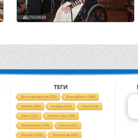
ТЕГИ
Й
День народження
(705)
Благодійність
(308)
Новини
(299)
громада
(267)
Ліцей
(216)
Свято
(211)
Колель Тора
(188)
Жіночий клуб
(149)
Ханука
(111)
Йорцайт
(108)
Золотий вік
(105)