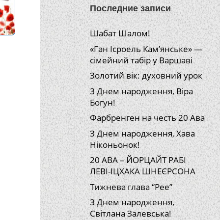
Последние записи
Шабат Шалом!
«Ган Ісроель Кам’янське» —
сімейний табір у Варшаві
Золотий вік: духовний урок
З Днем народження, Віра
Богун!
Фарбренген на честь 20 Ава
З Днем народження, Хава
Ніконьонок!
20 АВА – ЙОРЦАЙТ РАБІ
ЛЕВІ-ІЦХАКА ШНЕЄРСОНА
Тижнева глава “Рее”
З Днем народження,
Світлана Залевська!