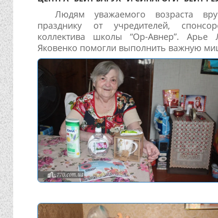
Людям уважаемого возраста вр
празднику от учредителей, спонсо
коллектива школы “Ор-Авнер”. Арье
Яковенко помогли выполнить важную миц