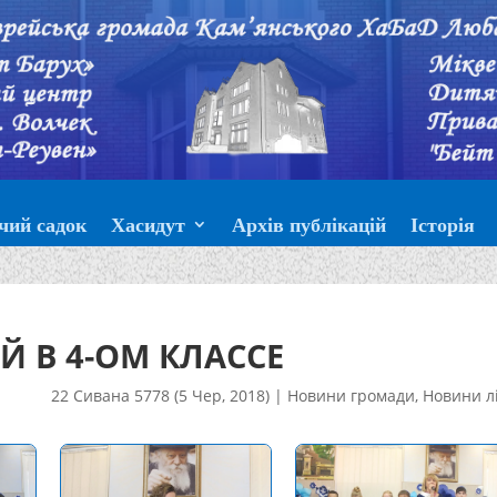
чий садок
Хасидут
Архів публікацій
Історія
 В 4-ОМ КЛАССЕ
22 Сивана 5778 (5 Чер, 2018)
|
Новини громади
,
Новини л