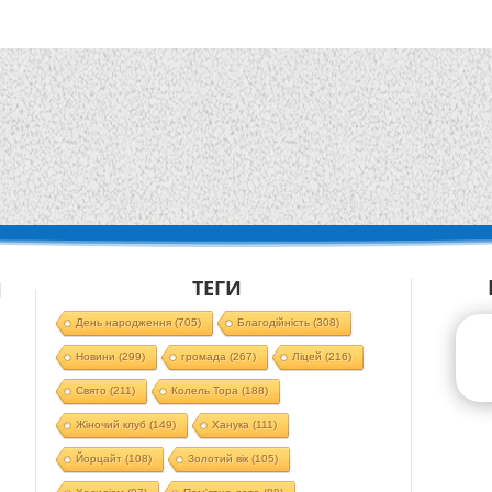
ТЕГИ
Й
День народження
(705)
Благодійність
(308)
Новини
(299)
громада
(267)
Ліцей
(216)
Свято
(211)
Колель Тора
(188)
Жіночий клуб
(149)
Ханука
(111)
Йорцайт
(108)
Золотий вік
(105)