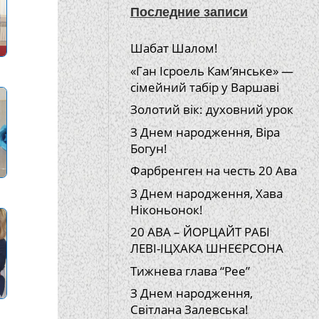
Последние записи
Шабат Шалом!
«Ган Ісроель Кам’янське» —
сімейний табір у Варшаві
Золотий вік: духовний урок
З Днем народження, Віра
Богун!
Фарбренген на честь 20 Ава
З Днем народження, Хава
Ніконьонок!
20 АВА – ЙОРЦАЙТ РАБІ
ЛЕВІ-ІЦХАКА ШНЕЄРСОНА
Тижнева глава “Рее”
З Днем народження,
Світлана Залевська!