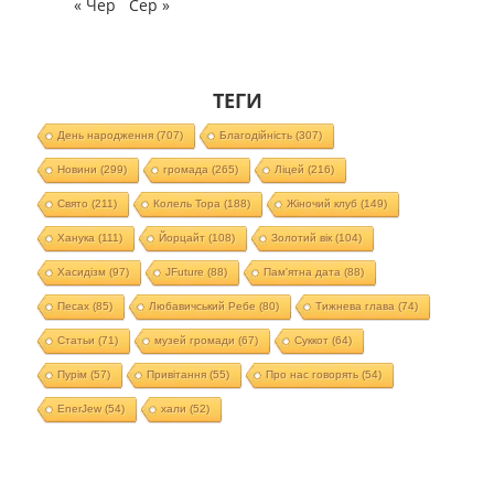
« Чер
Сер »
ТЕГИ
День народження
(707)
Благодійність
(307)
Новини
(299)
громада
(265)
Ліцей
(216)
Свято
(211)
Колель Тора
(188)
Жіночий клуб
(149)
Ханука
(111)
Йорцайт
(108)
Золотий вік
(104)
Хасидізм
(97)
JFuture
(88)
Пам'ятна дата
(88)
Песах
(85)
Любавичський Ребе
(80)
Тижнева глава
(74)
Статьи
(71)
музей громади
(67)
Суккот
(64)
Пурім
(57)
Привітання
(55)
Про нас говорять
(54)
EnerJew
(54)
хали
(52)