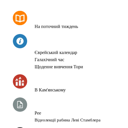
РОЗКЛАД МОЛИТОВ
На поточний тиждень
СЬОГОДНІ
Єврейський календар
Галахічний час
Щоденне вивчення Тори
ЧАС ЗАПАЛЮВАННЯ СВІЧОК
В Кам'янському
ТИЖНЕВА ГЛАВА ТОРИ
Рее
Відеолекції рабина Леві Стамблера