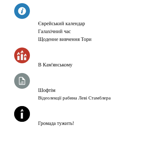
СЬОГОДНІ
Єврейський календар
Галахічний час
Щоденне вивчення Тори
ЧАС ЗАПАЛЮВАННЯ СВІЧОК
В Кам'янському
ТИЖНЕВА ГЛАВА ТОРИ
Шофтім
Відеолекції рабина Леві Стамблера
ЙОРЦАЙТИ У СЕРПНІ
Громада тужить!