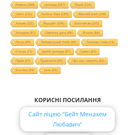
Новини
(299)
громада
(267)
Ліцей
(216)
Свято
(211)
Колель Тора
(188)
Жіночий клуб
(149)
Ханука
(111)
Йорцайт
(108)
Золотий вік
(105)
Хасидізм
(97)
Пам'ятна дата
(88)
JFuture
(88)
Песах
(85)
Любавичський Ребе
(80)
Тижнева глава
(74)
Статьи
(71)
музей громади
(67)
Суккот
(64)
Пурім
(57)
Привітання
(55)
Про нас говорять
(54)
EnerJew
(54)
хали
(53)
КОРИСНІ ПОСИЛАННЯ
Сайт ліцею "Бейт Менахем
Любавич"