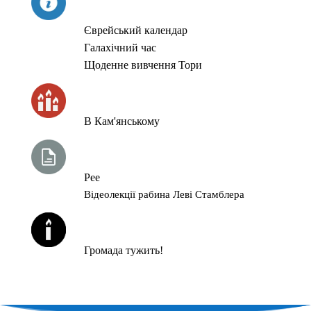
Єврейський календар
Галахічний час
Щоденне вивчення Тори
ЧАС ЗАПАЛЮВАННЯ СВІЧОК
В Кам'янському
ТИЖНЕВА ГЛАВА ТОРИ
Рее
Відеолекції рабина Леві Стамблера
ЙОРЦАЙТИ У СЕРПНІ
Громада тужить!