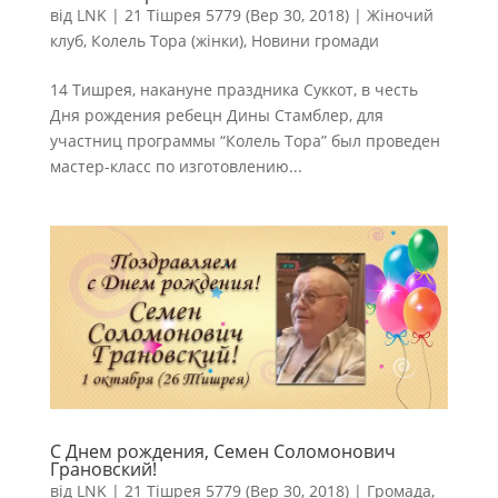
від
LNK
|
21 Тішрея 5779 (Вер 30, 2018)
|
Жіночий
клуб
,
Колель Тора (жінки)
,
Новини громади
14 Тишрея, накануне праздника Суккот, в честь
Дня рождения ребецн Дины Стамблер, для
участниц программы “Колель Тора” был проведен
мастер-класс по изготовлению...
С Днем рождения, Семен Соломонович
Грановский!
від
LNK
|
21 Тішрея 5779 (Вер 30, 2018)
|
Громада
,