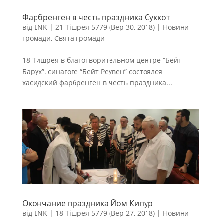
Фарбренген в честь праздника Суккот
від
LNK
|
21 Тішрея 5779 (Вер 30, 2018)
|
Новини
громади
,
Свята громади
18 Тишрея в благотворительном центре “Бейт
Барух”, синагоге “Бейт Реувен” состоялся
хасидский фарбренген в честь праздника...
Окончание праздника Йом Кипур
від
LNK
|
18 Тішрея 5779 (Вер 27, 2018)
|
Новини