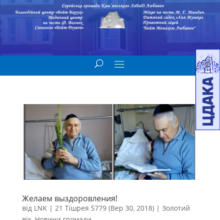
Желаем выздоровления!
від
LNK
|
21 Тішрея 5779 (Вер 30, 2018)
|
Золотий
вік
,
Новини громади