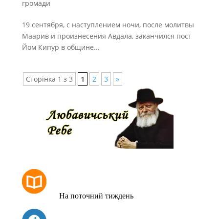
громади
19 сентября, с наступлением ночи, после молитвы
Маарив и произнесения Авдала, заканчился пост
Йом Кипур в общине...
Сторінка 1 з 3
1
2
3
»
РОЗКЛАД МОЛИТОВ
На поточний тиждень
СЬОГОДНІ