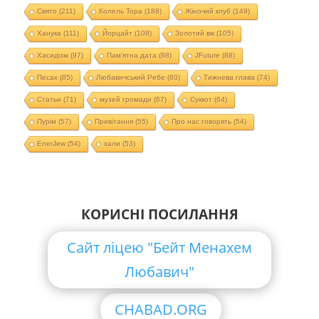
Свято
(211)
Колель Тора
(188)
Жіночий клуб
(149)
Ханука
(111)
Йорцайт
(108)
Золотий вік
(105)
Хасидізм
(97)
Пам'ятна дата
(88)
JFuture
(88)
Песах
(85)
Любавичський Ребе
(80)
Тижнева глава
(74)
Статьи
(71)
музей громади
(67)
Суккот
(64)
Пурім
(57)
Привітання
(55)
Про нас говорять
(54)
EnerJew
(54)
хали
(53)
КОРИСНІ ПОСИЛАННЯ
Сайт ліцею "Бейт Менахем
Любавич"
CHABAD.ORG