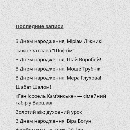
Последние записи
З Днем народження, Міріам Ліжник!
Тижнева глава “Шофтім”
З Днем народження, Шай Воробей!
З Днем народження, Моше Трубнік!
З Днем народження, Мера Глухова!
Шабат Шалом!
«Ган Ісроель Кам’янське» — сімейний
табір у Варшаві
Золотий вік: духовний урок
З Днем народження, Віра Богун!