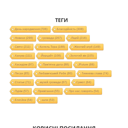
ТЕГИ
День народження
(706)
Благодійність
(308)
Новини
(299)
громада
(267)
Ліцей
(216)
Свято
(211)
Колель Тора
(188)
Жіночий клуб
(149)
Ханука
(111)
Йорцайт
(108)
Золотий вік
(105)
Хасидізм
(97)
Пам'ятна дата
(88)
JFuture
(88)
Песах
(85)
Любавичський Ребе
(80)
Тижнева глава
(74)
Статьи
(71)
музей громади
(67)
Суккот
(64)
Пурім
(57)
Привітання
(55)
Про нас говорять
(54)
EnerJew
(54)
хали
(53)