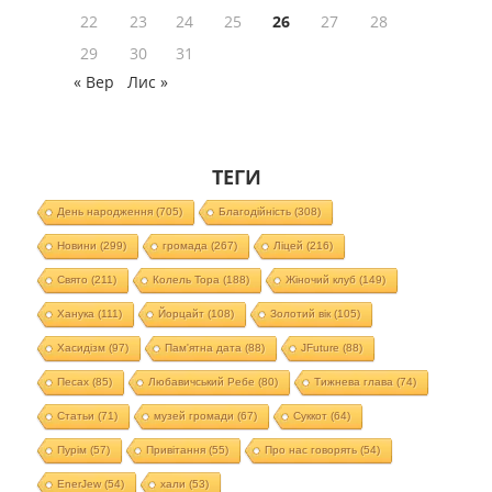
22
23
24
25
26
27
28
29
30
31
« Вер
Лис »
ТЕГИ
День народження
(705)
Благодійність
(308)
Новини
(299)
громада
(267)
Ліцей
(216)
Свято
(211)
Колель Тора
(188)
Жіночий клуб
(149)
Ханука
(111)
Йорцайт
(108)
Золотий вік
(105)
Хасидізм
(97)
Пам'ятна дата
(88)
JFuture
(88)
Песах
(85)
Любавичський Ребе
(80)
Тижнева глава
(74)
Статьи
(71)
музей громади
(67)
Суккот
(64)
Пурім
(57)
Привітання
(55)
Про нас говорять
(54)
EnerJew
(54)
хали
(53)