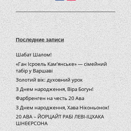
Последние записи
Шабат Шалом!
«Ган Ісроель Кам’янське» — сімейний
табір у Варшаві
Золотий вік: духовний урок
З Днем народження, Віра Богун!
Фарбренген на честь 20 Ава
З Днем народження, Хава Ніконьонок!
20 АВА – ЙОРЦАЙТ РАБІ ЛЕВІ-ІЦХАКА
ШНЕЄРСОНА