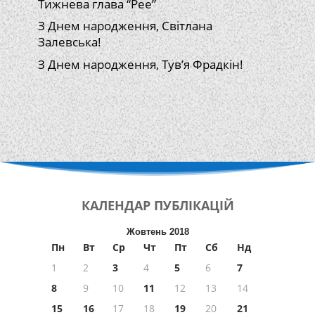
Тижнева глава “Рее”
З Днем народження, Світлана
Залевська!
З Днем народження, Тув’я Фрадкін!
КАЛЕНДАР
ПУБЛІКАЦІЙ
Жовтень 2018
Пн
Вт
Ср
Чт
Пт
Сб
Нд
1
2
3
4
5
6
7
8
9
10
11
12
13
14
15
16
17
18
19
20
21