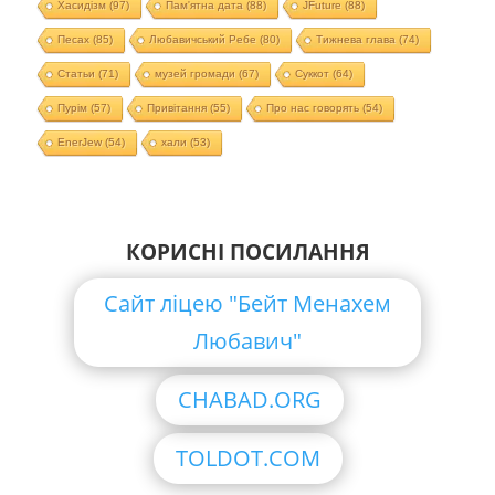
Хасидізм
(97)
Пам'ятна дата
(88)
JFuture
(88)
Песах
(85)
Любавичський Ребе
(80)
Тижнева глава
(74)
Статьи
(71)
музей громади
(67)
Суккот
(64)
Пурім
(57)
Привітання
(55)
Про нас говорять
(54)
EnerJew
(54)
хали
(53)
КОРИСНІ ПОСИЛАННЯ
Сайт ліцею "Бейт Менахем
Любавич"
CHABAD.ORG
TOLDOT.COM