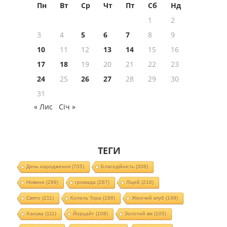
Пн
Вт
Ср
Чт
Пт
Сб
Нд
1
2
3
4
5
6
7
8
9
10
11
12
13
14
15
16
17
18
19
20
21
22
23
24
25
26
27
28
29
30
31
« Лис
Січ »
ТЕГИ
День народження
(705)
Благодійність
(308)
Новини
(299)
громада
(267)
Ліцей
(216)
Свято
(211)
Колель Тора
(188)
Жіночий клуб
(149)
Ханука
(111)
Йорцайт
(108)
Золотий вік
(105)