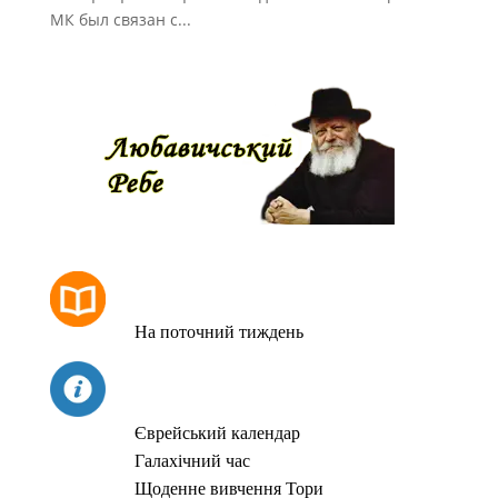
МК был связан с...
РОЗКЛАД МОЛИТОВ
На поточний тиждень
СЬОГОДНІ
Єврейський календар
Галахічний час
Щоденне вивчення Тори