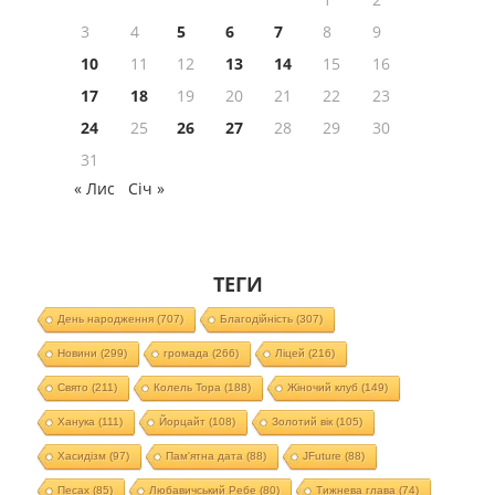
3
4
5
6
7
8
9
10
11
12
13
14
15
16
17
18
19
20
21
22
23
24
25
26
27
28
29
30
31
« Лис
Січ »
ТЕГИ
День народження
(707)
Благодійність
(307)
Новини
(299)
громада
(266)
Ліцей
(216)
Свято
(211)
Колель Тора
(188)
Жіночий клуб
(149)
Ханука
(111)
Йорцайт
(108)
Золотий вік
(105)
Хасидізм
(97)
Пам'ятна дата
(88)
JFuture
(88)
Песах
(85)
Любавичський Ребе
(80)
Тижнева глава
(74)