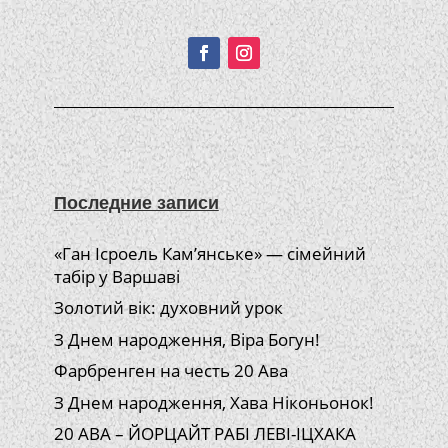
Подписывайтесь!
Последние записи
«Ган Ісроель Кам’янське» — сімейний
табір у Варшаві
Золотий вік: духовний урок
З Днем народження, Віра Богун!
Фарбренген на честь 20 Ава
З Днем народження, Хава Ніконьонок!
20 АВА – ЙОРЦАЙТ РАБІ ЛЕВІ-ІЦХАКА