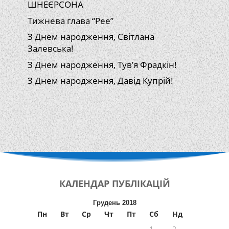
ШНЕЄРСОНА
Тижнева глава “Рее”
З Днем народження, Світлана
Залевська!
З Днем народження, Тув’я Фрадкін!
З Днем народження, Давід Купрій!
КАЛЕНДАР
ПУБЛІКАЦІЙ
Грудень 2018
Пн
Вт
Ср
Чт
Пт
Сб
Нд
1
2