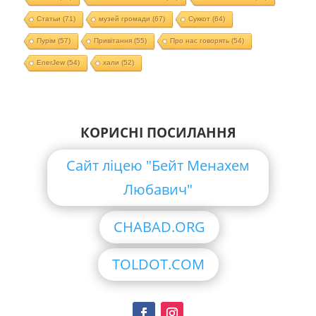
Статьи
(71)
музей громади
(67)
Суккот
(64)
Пурім
(57)
Привітання
(55)
Про нас говорять
(54)
EnerJew
(54)
хали
(52)
КОРИСНІ ПОСИЛАННЯ
Сайт ліцею "Бейт Менахем
Любавич"
CHABAD.ORG
TOLDOT.COM