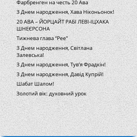
Фарбренген на честь 20 Ава
З Днем народження, Хава Ніконьонок!
20 АВА – ЙОРЦАЙТ РАБІ ЛЕВІ-ІЦХАКА
ШНЕЄРСОНА
Тижнева глава “Рее”
З Днем народження, Світлана
Залевська!
З Днем народження, Тув’я Фрадкін!
З Днем народження, Давід Купрій!
Шабат Шалом!
Золотий вік: духовний урок