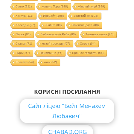
Свято
(211)
Колель Тора
(188)
Жіночий клуб
(149)
Ханука
(111)
Йорцайт
(108)
Золотий вік
(104)
Хасидізм
(97)
JFuture
(88)
Пам'ятна дата
(88)
Песах
(85)
Любавичський Ребе
(80)
Тижнева глава
(74)
Статьи
(71)
музей громади
(67)
Суккот
(64)
Пурім
(57)
Привітання
(55)
Про нас говорять
(54)
EnerJew
(54)
хали
(52)
КОРИСНІ ПОСИЛАННЯ
Сайт ліцею "Бейт Менахем
Любавич"
CHABAD.ORG