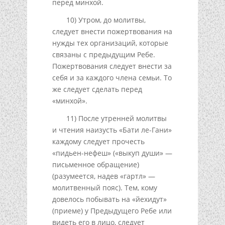
перед минхой.
10) Утром, до молитвы,
следует внести пожертвования на
нужды тех организаций, которые
связаны с предыдущим Ребе.
Пожертвования следует внести за
себя и за каждого члена семьи. То
же следует сделать перед
«минхой».
11) После утренней молитвы
и чтения наизусть «Бати ле-Гани»
каждому следует прочесть
«пидьен-нефеш» («выкуп души» —
письменное обращение)
(разумеется, надев «гартл» —
молитвенный пояс). Тем, кому
довелось побывать на «йехидут»
(приеме) у Предыдущего Ребе или
видеть его в лицо, следует