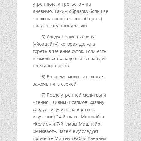
утреннюю, а третьего – на
дневную. Таким образом, большее
число «анаш» (членов общины)
получат эту привилегию.
5) Следует зажечь свечу
(«йорцайт»), которая должна
гореть в течение суток. Если есть
возможность, надо взять свечу из
пчелиного воска.
6) Во время молитвы следует
зажечь пять свечей.
7) После утренней молитвы и
чтения Теилим (Псалмов) хазану
следует изучить (завершить
изучение) 24-й главы Мишнайот
«Келим» и 7-й главы Мишнайот
«Микваот». Затем ему следует
прочесть Mишну «Рабби Ханания