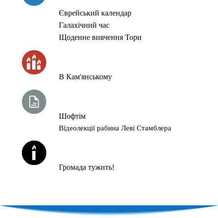
Єврейський календар
Галахічний час
Щоденне вивчення Тори
ЧАС ЗАПАЛЮВАННЯ СВІЧОК
В Кам'янському
ТИЖНЕВА ГЛАВА ТОРИ
Шофтім
Відеолекції рабина Леві Стамблера
ЙОРЦАЙТИ У СЕРПНІ
Громада тужить!