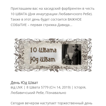
Приглашаем вас на хасидский фарбренген в честь
10 ШВАТА (Дня инаугурации Любавичского Ребе).
Также в этот день будет состоится ВАЖНОЕ
СОБЫТИЕ – первая стрижка Давида...
День Юд Шват
від
LNK
|
8 Швата 5779 (Січ 14, 2019)
|
Історія
,
Любавичський Ребе
,
Пізнавально
Сегодня вечером наступает торжественный день