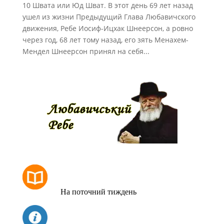
10 Швата или Юд Шват. В этот день 69 лет назад
ушел из жизни Предыдущий Глава Любавичского
движения, Ребе Иосиф-Ицхак Шнеерсон, а ровно
через год, 68 лет тому назад, его зять Менахем-
Мендел Шнеерсон принял на себя...
РОЗКЛАД МОЛИТОВ
На поточний тиждень
СЬОГОДНІ