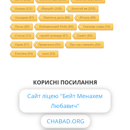
Ханука
(111)
Йорцайт
(108)
Золотий вік
(105)
Хасидізм
(97)
Пам'ятна дата
(88)
JFuture
(88)
Песах
(85)
Любавичський Ребе
(80)
Тижнева глава
(74)
Статьи
(71)
музей громади
(67)
Суккот
(64)
Пурім
(57)
Привітання
(55)
Про нас говорять
(54)
EnerJew
(54)
хали
(53)
КОРИСНІ ПОСИЛАННЯ
Сайт ліцею "Бейт Менахем
Любавич"
CHABAD.ORG