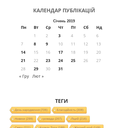
КАЛЕНДАР
ПУБЛІКАЦІЙ
Січень 2019
Пн
Вт
Ср
Чт
Пт
Сб
Нд
1
2
3
4
5
6
7
8
9
10
11
12
13
14
15
16
17
18
19
20
21
22
23
24
25
26
27
28
29
30
31
« Гру
Лют »
ТЕГИ
День народження
(706)
Благодійність
(308)
Новини
(299)
громада
(267)
Ліцей
(216)
Свято
(211)
Колель Тора
(188)
Жіночий клуб
(149)