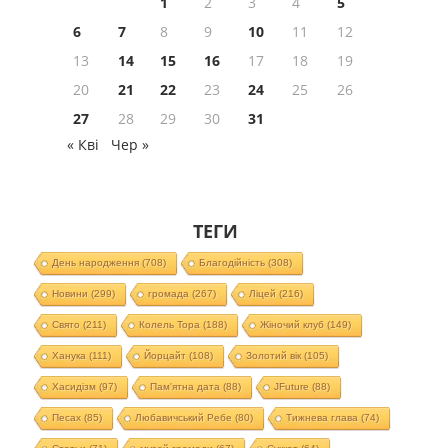
1
2
3
4
5
6
7
8
9
10
11
12
13
14
15
16
17
18
19
20
21
22
23
24
25
26
27
28
29
30
31
« Кві
Чер »
ТЕГИ
День народження
(708)
Благодійність
(308)
Новини
(299)
громада
(267)
Ліцей
(216)
Свято
(211)
Колель Тора
(188)
Жіночий клуб
(149)
Ханука
(111)
Йорцайт
(108)
Золотий вік
(105)
Хасидізм
(97)
Пам'ятна дата
(88)
JFuture
(88)
Песах
(85)
Любавичський Ребе
(80)
Тижнева глава
(74)