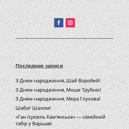
Подписывайтесь!
Последние записи
З Днем народження, Шай Воробей!
З Днем народження, Моше Трубнік!
З Днем народження, Мера Глухова!
Шабат Шалом!
«Ган Ісроель Кам’янське» — сімейний
табір у Варшаві