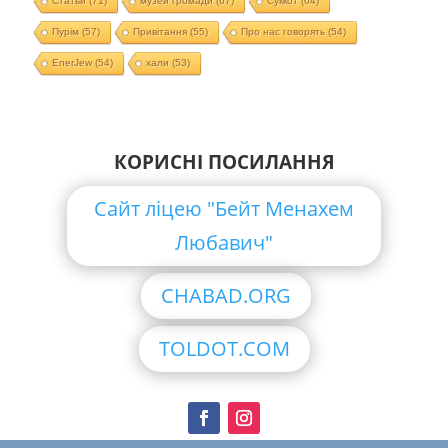
Статьи
(71)
музей громади
(67)
Суккот
(64)
Пурім
(57)
Привітання
(55)
Про нас говорять
(54)
EnerJew
(54)
хали
(53)
КОРИСНІ ПОСИЛАННЯ
Сайт ліцею "Бейт Менахем
Любавич"
CHABAD.ORG
TOLDOT.COM