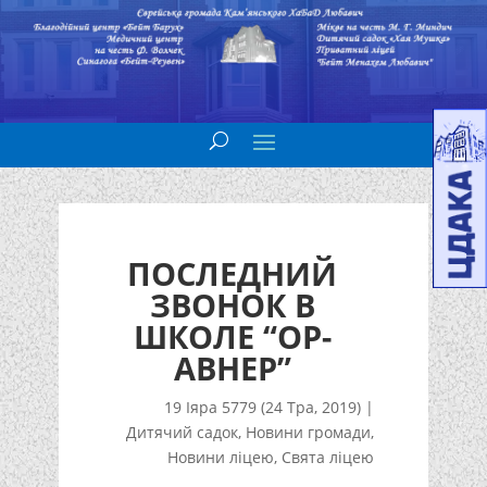
ПОСЛЕДНИЙ
ЗВОНОК В
ШКОЛЕ “ОР-
АВНЕР”
19 Іяра 5779 (24 Тра, 2019)
|
Дитячий садок
,
Новини громади
,
Новини ліцею
,
Свята ліцею