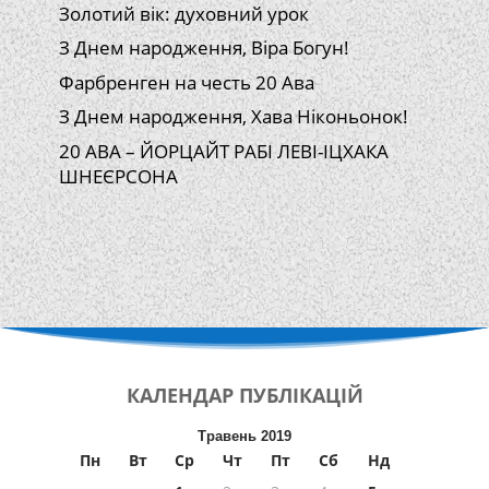
Золотий вік: духовний урок
З Днем народження, Віра Богун!
Фарбренген на честь 20 Ава
З Днем народження, Хава Ніконьонок!
20 АВА – ЙОРЦАЙТ РАБІ ЛЕВІ-ІЦХАКА
ШНЕЄРСОНА
КАЛЕНДАР
ПУБЛІКАЦІЙ
Травень 2019
Пн
Вт
Ср
Чт
Пт
Сб
Нд