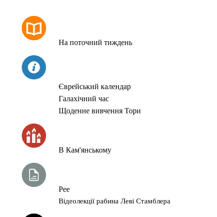
РОЗКЛАД МОЛИТОВ
На поточний тиждень
СЬОГОДНІ
Єврейський календар
Галахічний час
Щоденне вивчення Тори
ЧАС ЗАПАЛЮВАННЯ СВІЧОК
В Кам'янському
ТИЖНЕВА ГЛАВА ТОРИ
Рее
Відеолекції рабина Леві Стамблера