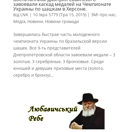
завоевали каскад медалей на Чемпионате
Украины по шашкам в Херсоне.
від
LNK
|
10 Іяра 5779 (Тра 15, 2019)
|
ЗМІ про нас
,
Медіа
,
Новини
,
Новини громади
Завершилась быстрая часть молодежного
чемпионата Украины по бразильской версии
шашек. Все 9-ть представителей
Днепропетровской области завоевали медали – 3
золотые, 3 серебряные, 3 бронзовые. Среди
юношей и девушек призовые места (золото,
серебро и бронзу)...