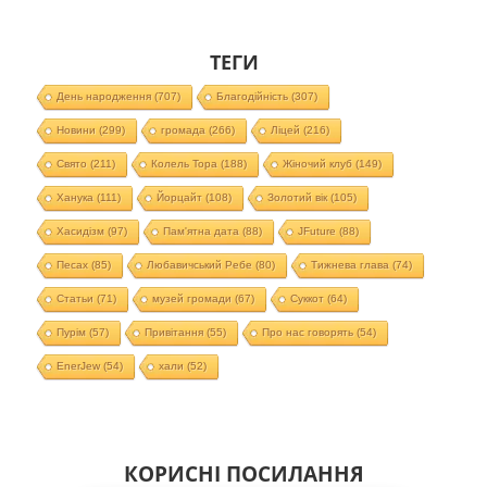
ТЕГИ
День народження
(707)
Благодійність
(307)
Новини
(299)
громада
(266)
Ліцей
(216)
Свято
(211)
Колель Тора
(188)
Жіночий клуб
(149)
Ханука
(111)
Йорцайт
(108)
Золотий вік
(105)
Хасидізм
(97)
Пам'ятна дата
(88)
JFuture
(88)
Песах
(85)
Любавичський Ребе
(80)
Тижнева глава
(74)
Статьи
(71)
музей громади
(67)
Суккот
(64)
Пурім
(57)
Привітання
(55)
Про нас говорять
(54)
EnerJew
(54)
хали
(52)
КОРИСНІ ПОСИЛАННЯ