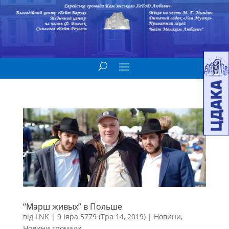
“Марш живых” в Польше
від
LNK
|
9 Іяра 5779 (Тра 14, 2019)
|
Новини
,
Новини громади