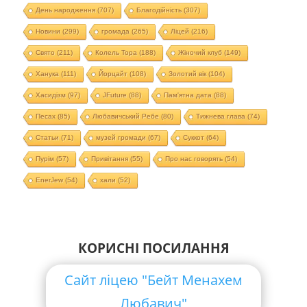
День народження
(707)
Благодійність
(307)
Новини
(299)
громада
(265)
Ліцей
(216)
Свято
(211)
Колель Тора
(188)
Жіночий клуб
(149)
Ханука
(111)
Йорцайт
(108)
Золотий вік
(104)
Хасидізм
(97)
JFuture
(88)
Пам'ятна дата
(88)
Песах
(85)
Любавичський Ребе
(80)
Тижнева глава
(74)
Статьи
(71)
музей громади
(67)
Суккот
(64)
Пурім
(57)
Привітання
(55)
Про нас говорять
(54)
EnerJew
(54)
хали
(52)
КОРИСНІ ПОСИЛАННЯ
Сайт ліцею "Бейт Менахем
Любавич"