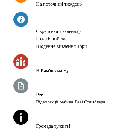
На поточний тиждень
СЬОГОДНІ
Єврейський календар
Галахічний час
Щоденне вивчення Тори
ЧАС ЗАПАЛЮВАННЯ СВІЧОК
В Кам'янському
ТИЖНЕВА ГЛАВА ТОРИ
Рее
Відеолекції рабина Леві Стамблера
ЙОРЦАЙТИ У СЕРПНІ
Громада тужить!