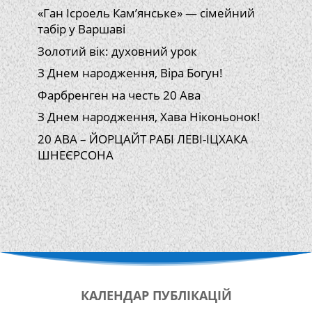
«Ган Ісроель Кам’янське» — сімейний
табір у Варшаві
Золотий вік: духовний урок
З Днем народження, Віра Богун!
Фарбренген на честь 20 Ава
З Днем народження, Хава Ніконьонок!
20 АВА – ЙОРЦАЙТ РАБІ ЛЕВІ-ІЦХАКА
ШНЕЄРСОНА
КАЛЕНДАР
ПУБЛІКАЦІЙ