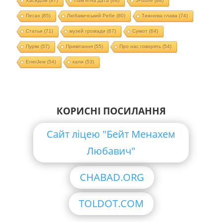
Хасидізм
(97)
Пам'ятна дата
(88)
JFuture
(88)
Песах
(85)
Любавичський Ребе
(80)
Тижнева глава
(74)
Статьи
(71)
музей громади
(67)
Суккот
(64)
Пурім
(57)
Привітання
(55)
Про нас говорять
(54)
EnerJew
(54)
хали
(53)
КОРИСНІ ПОСИЛАННЯ
Сайт ліцею "Бейт Менахем
Любавич"
CHABAD.ORG
TOLDOT.COM