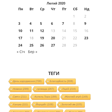
Лютий 2020
Пн
Вт
Ср
Чт
Пт
Сб
Нд
1
2
3
4
5
6
7
8
9
10
11
12
13
14
15
16
17
18
19
20
21
22
23
24
25
26
27
28
29
« Січ
Бер »
ТЕГИ
День народження
(708)
Благодійність
(308)
Новини
(299)
громада
(267)
Ліцей
(216)
Свято
(211)
Колель Тора
(188)
Жіночий клуб
(149)
Ханука
(111)
Йорцайт
(108)
Золотий вік
(105)