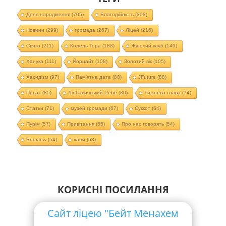
День народження
(705)
Благодійність
(308)
Новини
(299)
громада
(267)
Ліцей
(216)
Свято
(211)
Колель Тора
(188)
Жіночий клуб
(149)
Ханука
(111)
Йорцайт
(108)
Золотий вік
(105)
Хасидізм
(97)
Пам'ятна дата
(88)
JFuture
(88)
Песах
(85)
Любавичський Ребе
(80)
Тижнева глава
(74)
Статьи
(71)
музей громади
(67)
Суккот
(64)
Пурім
(57)
Привітання
(55)
Про нас говорять
(54)
EnerJew
(54)
хали
(53)
КОРИСНІ ПОСИЛАННЯ
Сайт ліцею "Бейт Менахем