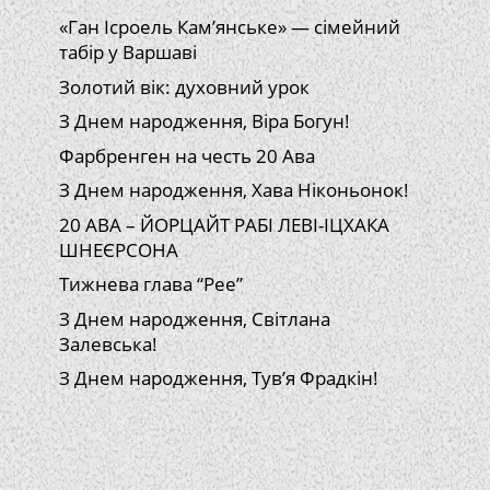
«Ган Ісроель Кам’янське» — сімейний
табір у Варшаві
Золотий вік: духовний урок
З Днем народження, Віра Богун!
Фарбренген на честь 20 Ава
З Днем народження, Хава Ніконьонок!
20 АВА – ЙОРЦАЙТ РАБІ ЛЕВІ-ІЦХАКА
ШНЕЄРСОНА
Тижнева глава “Рее”
З Днем народження, Світлана
Залевська!
З Днем народження, Тув’я Фрадкін!