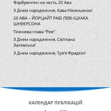
Фарбренген на честь 20 Ава
З Днем народження, Хава Ніконьонок!
20 АВА – ЙОРЦАЙТ РАБІ ЛЕВІ-ІЦХАКА
ШНЕЄРСОНА
Тижнева глава “Рее”
З Днем народження, Світлана
Залевська!
З Днем народження, Тув’я Фрадкін!
КАЛЕНДАР
ПУБЛІКАЦІЙ