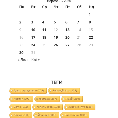
Березень 2020
Пн
Вт
Ср
Чт
Пт
Сб
Нд
1
2
3
4
5
6
7
8
9
10
11
12
13
14
15
16
17
18
19
20
21
22
23
24
25
26
27
28
29
30
31
« Лют
Кві »
ТЕГИ
День народження
(705)
Благодійність
(308)
Новини
(299)
громада
(267)
Ліцей
(216)
Свято
(211)
Колель Тора
(188)
Жіночий клуб
(149)
Ханука
(111)
Йорцайт
(108)
Золотий вік
(105)