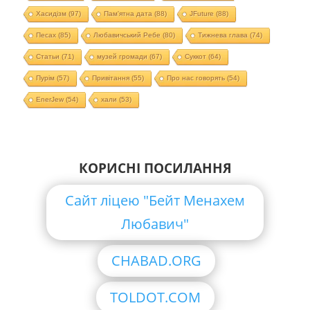
Хасидізм
(97)
Пам'ятна дата
(88)
JFuture
(88)
Песах
(85)
Любавичський Ребе
(80)
Тижнева глава
(74)
Статьи
(71)
музей громади
(67)
Суккот
(64)
Пурім
(57)
Привітання
(55)
Про нас говорять
(54)
EnerJew
(54)
хали
(53)
КОРИСНІ ПОСИЛАННЯ
Сайт ліцею "Бейт Менахем
Любавич"
CHABAD.ORG
TOLDOT.COM