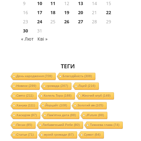
9
10
11
12
13
14
15
16
17
18
19
20
21
22
23
24
25
26
27
28
29
30
31
« Лют
Кві »
ТЕГИ
День народження
(708)
Благодійність
(308)
Новини
(299)
громада
(267)
Ліцей
(216)
Свято
(211)
Колель Тора
(188)
Жіночий клуб
(149)
Ханука
(111)
Йорцайт
(108)
Золотий вік
(105)
Хасидізм
(97)
Пам'ятна дата
(88)
JFuture
(88)
Песах
(85)
Любавичський Ребе
(80)
Тижнева глава
(74)
Статьи
(71)
музей громади
(67)
Суккот
(64)