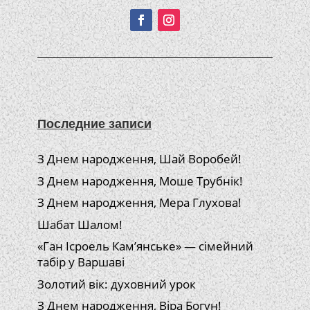
Последние записи
З Днем народження, Шай Воробей!
З Днем народження, Моше Трубнік!
З Днем народження, Мера Глухова!
Шабат Шалом!
«Ган Ісроель Кам’янське» — сімейний
табір у Варшаві
Золотий вік: духовний урок
З Днем народження, Віра Богун!