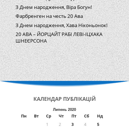
З Днем народження, Віра Богун!
Фарбренген на честь 20 Ава
З Днем народження, Хава Ніконьонок!
20 АВА – ЙОРЦАЙТ РАБІ ЛЕВІ-ІЦХАКА
ШНЕЄРСОНА
КАЛЕНДАР
ПУБЛІКАЦІЙ
Липень 2020
Пн
Вт
Ср
Чт
Пт
Сб
Нд
1
2
3
4
5