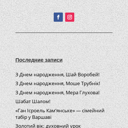
Подписывайтесь!
Последние записи
З Днем народження, Шай Воробей!
З Днем народження, Моше Трубнік!
З Днем народження, Мера Глухова!
Шабат Шалом!
«Ган Ісроель Кам’янське» — сімейний
табір у Варшаві
Золотий вік: духовний урок