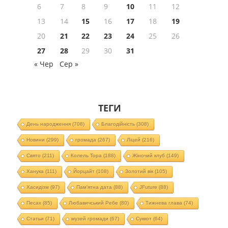
6
7
8
9
10
11
12
13
14
15
16
17
18
19
20
21
22
23
24
25
26
27
28
29
30
31
« Чер
Сер »
ТЕГИ
День народження
(708)
Благодійність
(308)
Новини
(299)
громада
(267)
Ліцей
(216)
Свято
(211)
Колель Тора
(188)
Жіночий клуб
(149)
Ханука
(111)
Йорцайт
(108)
Золотий вік
(105)
Хасидізм
(97)
Пам'ятна дата
(88)
JFuture
(88)
Песах
(85)
Любавичський Ребе
(80)
Тижнева глава
(74)
Статьи
(71)
музей громади
(67)
Суккот
(64)