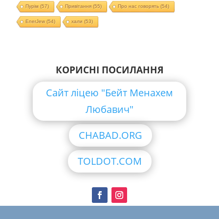
Пурім
(57)
Привітання
(55)
Про нас говорять
(54)
EnerJew
(54)
хали
(53)
КОРИСНІ ПОСИЛАННЯ
Сайт ліцею "Бейт Менахем
Любавич"
CHABAD.ORG
TOLDOT.COM