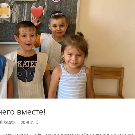
его вместе!
й садок
,
Новини
,
С