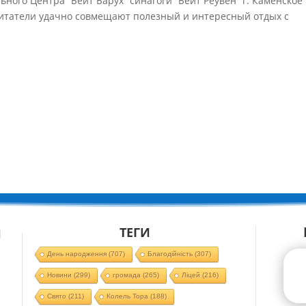
ьного Центра “Бейт Барух” синагоги “Бейт Реувен” г. Каменское
питатели удачно совмещают полезный и интересный отдых с
ТЕГИ
Й
День народження
(707)
Благодійність
(307)
Новини
(299)
громада
(265)
Ліцей
(216)
Свято
(211)
Колель Тора
(188)