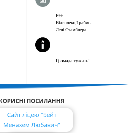
ГЛАВА ТОРИ
Рее
Відеолекції рабина
Леві Стамблера
ЙОРЦАЙТИ У
СЕРПНІ
Громада тужить!
КОРИСНІ ПОСИЛАННЯ
Сайт ліцею "Бейт
Менахем Любавич"