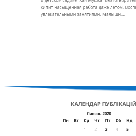
В детском садике “Хая Мушка” Благотворител
кипит насыщенная работа даже летом. Вос
увлекательными занятиями. Малыши,...
КАЛЕНДАР
ПУБЛІКАЦІ
Липень 2020
Пн
Вт
Ср
Чт
Пт
Сб
Нд
1
2
3
4
5