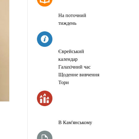
МОЛИТОВ
На поточний
тиждень
СЬОГОДНІ
Єврейський
календар
Галахічний час
Щоденне вивчення
Тори
ЧАС
ЗАПАЛЮВАННЯ
СВІЧОК
В Кам'янському
ТИЖНЕВА