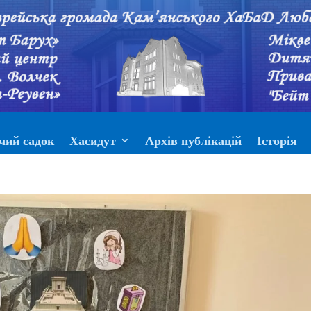
чий садок
Хасидут
Архів публікацій
Історія