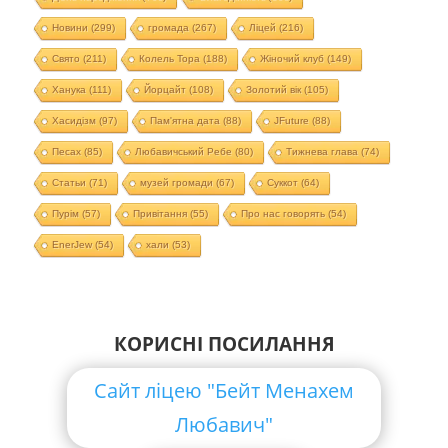
Новини
(299)
громада
(267)
Ліцей
(216)
Свято
(211)
Колель Тора
(188)
Жіночий клуб
(149)
Ханука
(111)
Йорцайт
(108)
Золотий вік
(105)
Хасидізм
(97)
Пам'ятна дата
(88)
JFuture
(88)
Песах
(85)
Любавичський Ребе
(80)
Тижнева глава
(74)
Статьи
(71)
музей громади
(67)
Суккот
(64)
Пурім
(57)
Привітання
(55)
Про нас говорять
(54)
EnerJew
(54)
хали
(53)
КОРИСНІ ПОСИЛАННЯ
Сайт ліцею "Бейт Менахем
Любавич"