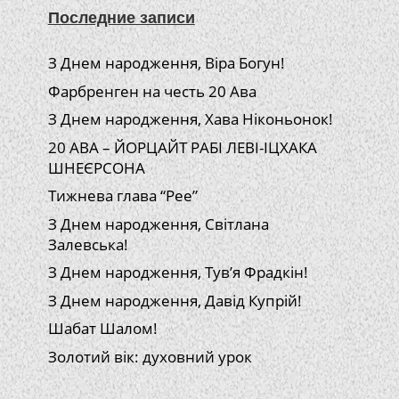
Последние записи
З Днем народження, Віра Богун!
Фарбренген на честь 20 Ава
З Днем народження, Хава Ніконьонок!
20 АВА – ЙОРЦАЙТ РАБІ ЛЕВІ-ІЦХАКА
ШНЕЄРСОНА
Тижнева глава “Рее”
З Днем народження, Світлана
Залевська!
З Днем народження, Тув’я Фрадкін!
З Днем народження, Давід Купрій!
Шабат Шалом!
Золотий вік: духовний урок