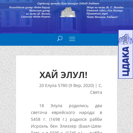
ХАЙ ЭЛУЛ!
20 Елула 5780 (9 Вер, 2020)
|
С
,
Свята
18 Элула родились два
светоча еврейского народа: в
5458 г. (1698 г.) родился рабби
Исроэль бен Элиэзер (Баал-Шем-
Тов), а в 5505 г. (1745 г.) — рабби