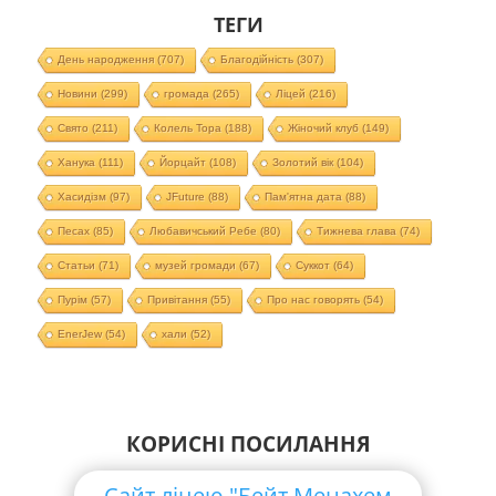
ТЕГИ
День народження
(707)
Благодійність
(307)
Новини
(299)
громада
(265)
Ліцей
(216)
Свято
(211)
Колель Тора
(188)
Жіночий клуб
(149)
Ханука
(111)
Йорцайт
(108)
Золотий вік
(104)
Хасидізм
(97)
JFuture
(88)
Пам'ятна дата
(88)
Песах
(85)
Любавичський Ребе
(80)
Тижнева глава
(74)
Статьи
(71)
музей громади
(67)
Суккот
(64)
Пурім
(57)
Привітання
(55)
Про нас говорять
(54)
EnerJew
(54)
хали
(52)
КОРИСНІ ПОСИЛАННЯ
Сайт ліцею "Бейт Менахем