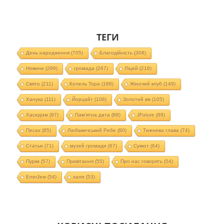
ТЕГИ
День народження
(705)
Благодійність
(308)
Новини
(299)
громада
(267)
Ліцей
(216)
Свято
(211)
Колель Тора
(188)
Жіночий клуб
(149)
Ханука
(111)
Йорцайт
(108)
Золотий вік
(105)
Хасидізм
(97)
Пам'ятна дата
(88)
JFuture
(88)
Песах
(85)
Любавичський Ребе
(80)
Тижнева глава
(74)
Статьи
(71)
музей громади
(67)
Суккот
(64)
Пурім
(57)
Привітання
(55)
Про нас говорять
(54)
EnerJew
(54)
хали
(53)