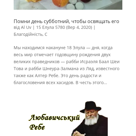
Помни день субботний, чтобы освящать его
від
Al Uv
|
15 Елула 5780 (Вер 4, 2020)
|
Благодійність
,
С
Мы находимся накануне 18 Элула — дня, когда
весь мир отмечает годовщину рождения двух
великих праведников — рабби Исраэля Баал Шеи
Това и рабби Шнеура-Залмана из Ляд, известного
также как Алтер Ребе. Это день радости и
благословения всех хасидов. В честь этого...