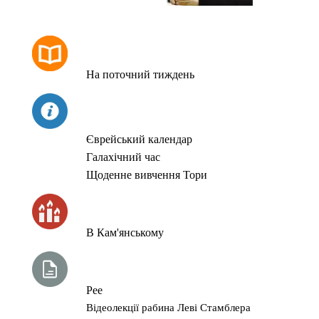
РОЗКЛАД МОЛИТОВ
На поточний тиждень
СЬОГОДНІ
Єврейський календар
Галахічний час
Щоденне вивчення Тори
ЧАС ЗАПАЛЮВАННЯ СВІЧОК
В Кам'янському
ТИЖНЕВА ГЛАВА ТОРИ
Рее
Відеолекції рабина Леві Стамблера