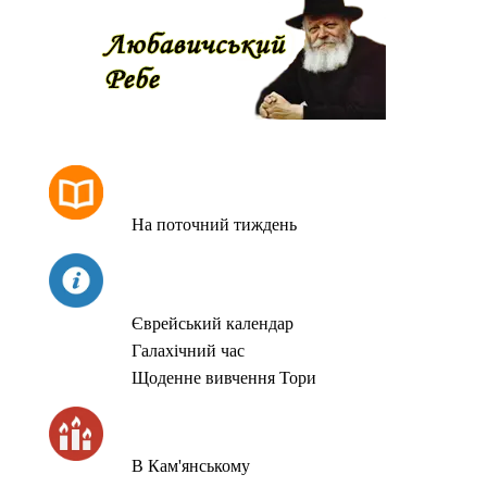
РОЗКЛАД МОЛИТОВ
На поточний тиждень
СЬОГОДНІ
Єврейський календар
Галахічний час
Щоденне вивчення Тори
ЧАС ЗАПАЛЮВАННЯ СВІЧОК
В Кам'янському