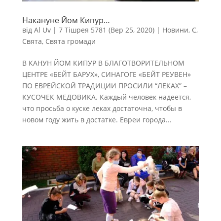
Накануне Йом Кипур…
від
Al Uv
|
7 Тішрея 5781 (Вер 25, 2020)
|
Новини
,
С
,
Свята
,
Свята громади
В КАНУН ЙОМ КИПУР В БЛАГОТВОРИТЕЛЬНОМ
ЦЕНТРЕ «БЕЙТ БАРУХ», СИНАГОГЕ «БЕЙТ РЕУВЕН»
ПО ЕВРЕЙСКОЙ ТРАДИЦИИ ПРОСИЛИ “ЛЕКАХ” –
КУСОЧЕК МЕДОВИКА. Каждый человек надеется,
что просьба о куске леках достаточна, чтобы в
новом году жить в достатке. Евреи города...