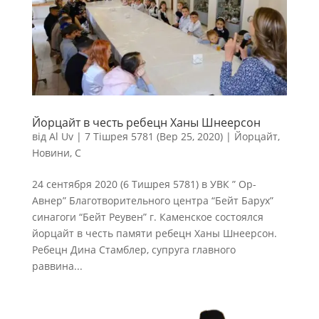
Йорцайт в честь ребецн Ханы Шнеерсон
від
Al Uv
|
7 Тішрея 5781 (Вер 25, 2020)
|
Йорцайт
,
Новини
,
С
24 сентября 2020 (6 Тишрея 5781) в УВК ” Ор-
Авнер” Благотворительного центра “Бейт Барух”
синагоги “Бейт Реувен” г. Каменское состоялся
йорцайт в честь памяти ребецн Ханы Шнеерсон.
Ребецн Дина Стамблер, супруга главного
раввина...