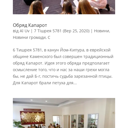
Обряд Капарот
від
Al Uv
|
7 Тішрея 5781 (Вер 25, 2020)
|
Новини
,
Новини громади
,
С
6 Тишрея 5781, в канун Йом-Кипура, в еврейской
общине Каменского был совершен традиционный
обряд Капарот. Идея этого обряда предполагает
осмысление того, что и нас за наши грехи могла
бы, не дай Б-г, постичь судьба зарезанной птицы.
Для Капарот брали петуха для...