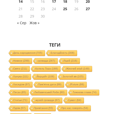
14
15
16
17
18
19
20
21
22
23
24
25
26
27
28
29
30
« Сер
Жов »
ТЕГИ
День народження
(705)
Благодійність
(308)
Новини
(299)
громада
(267)
Ліцей
(216)
Свято
(211)
Колель Тора
(188)
Жіночий клуб
(149)
Ханука
(111)
Йорцайт
(108)
Золотий вік
(105)
Хасидізм
(97)
Пам'ятна дата
(88)
JFuture
(88)
Песах
(85)
Любавичський Ребе
(80)
Тижнева глава
(74)
Статьи
(71)
музей громади
(67)
Суккот
(64)
Пурім
(57)
Привітання
(55)
Про нас говорять
(54)