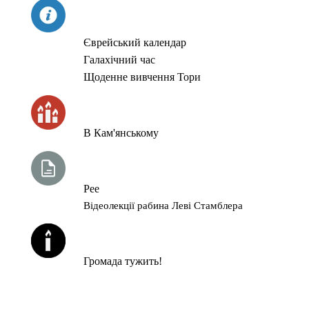
СЬОГОДНІ
Єврейський календар
Галахічний час
Щоденне вивчення Тори
ЧАС ЗАПАЛЮВАННЯ СВІЧОК
В Кам'янському
ТИЖНЕВА ГЛАВА ТОРИ
Рее
Відеолекції рабина Леві Стамблера
ЙОРЦАЙТИ У СЕРПНІ
Громада тужить!