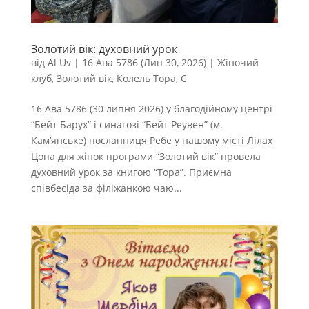
Золотий вік: духовний урок
від
Al Uv
|
16 Ава 5786 (Лип 30, 2026)
|
Жіночий
клуб
,
Золотий вік
,
Колель Тора
,
С
16 Ава 5786 (30 липня 2026) у благодійному центрі
“Бейт Барух” і синагозі “Бейт Реувен” (м.
Кам’янське) посланниця Ребе у нашому місті Лілах
Цопа для жінок програми “Золотий вік” провела
духовний урок за книгою “Тора”. Приємна
співбесіда за філіжанкою чаю...