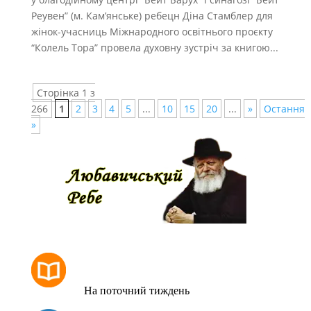
Реувен” (м. Кам’янське) ребецн Діна Стамблер для
жінок-учасниць Міжнародного освітнього проєкту
“Колель Тора” провела духовну зустріч за книгою...
Сторінка 1 з
266
1
2
3
4
5
...
10
15
20
...
»
Остання
»
РОЗКЛАД МОЛИТОВ
На поточний тиждень