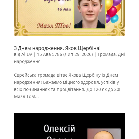
З Днем народження, Яков Щербіна!
від
Al Uv
|
15 Ава 5786 (Лип 29, 2026)
|
Громада
,
Дні
народження
Єврейська громада вітає Якова Щербіну із Днем
народження! Бажаємо міцного здоров’я, успіхів у
всіх починаннях та процвітання. До 120 як до 20!
Мазл Тов!...