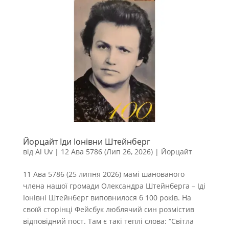
Йорцайт Іди Іонівни Штейнберг
від
Al Uv
|
12 Ава 5786 (Лип 26, 2026)
|
Йорцайт
11 Ава 5786 (25 липня 2026) мамі шанованого
члена нашої громади Олександра Штейнберга – Іді
Іонівні Штейнберг виповнилося б 100 років. На
своїй сторінці Фейсбук люблячий син розмістив
відповідний пост. Там є такі теплі слова: “Світла