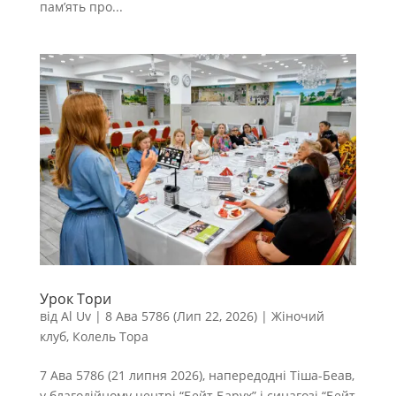
пам’ять про...
Урок Тори
від
Al Uv
|
8 Ава 5786 (Лип 22, 2026)
|
Жіночий
клуб
,
Колель Тора
7 Ава 5786 (21 липня 2026), напередодні Тіша-Беав,
у благодійному центрі “Бейт Барух” і синагозі “Бейт