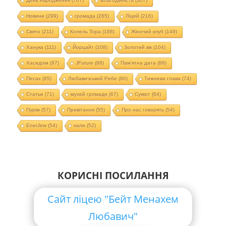
День народження
(707)
Благодійність
(307)
Новини
(299)
громада
(265)
Ліцей
(216)
Свято
(211)
Колель Тора
(188)
Жіночий клуб
(149)
Ханука
(111)
Йорцайт
(108)
Золотий вік
(104)
Хасидізм
(97)
JFuture
(88)
Пам'ятна дата
(88)
Песах
(85)
Любавичський Ребе
(80)
Тижнева глава
(74)
Статьи
(71)
музей громади
(67)
Суккот
(64)
Пурім
(57)
Привітання
(55)
Про нас говорять
(54)
EnerJew
(54)
хали
(52)
КОРИСНІ ПОСИЛАННЯ
Сайт ліцею "Бейт Менахем
Любавич"