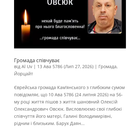
Громада співчуває
від
Al Uv
|
13 Ава 5786 (Лип 27, 2026)
|
Громада
,
Йорцайт
Єврейська громада Кам’янського з глибоким сумом
повідомляє, що 10 Ава 5786 (24 липня 2026) на 56-
му році життя пішов з життя шановний Олексій
Олександрович Овсюк. Висловлюємо свої глибокі
співчуття його матері, Галині Володимирівні,
рідним і близьким. Барух Даян...